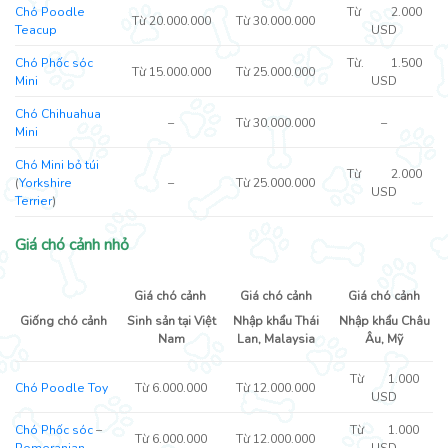
Chó Poodle
Từ 2.000
Từ 20.000.000
Từ 30.000.000
Teacup
USD
Chó Phốc sóc
Từ. 1.500
Từ 15.000.000
Từ 25.000.000
Mini
USD
Chó Chihuahua
–
Từ 30.000.000
–
Mini
Chó Mini bỏ túi
Từ 2.000
(
Yorkshire
–
Từ 25.000.000
USD
Terrier
)
Giá chó cảnh nhỏ
Giá chó cảnh
Giá chó cảnh
Giá chó cảnh
Giống chó cảnh
Sinh sản tại Việt
Nhập khẩu Thái
Nhập khẩu Châu
Nam
Lan, Malaysia
Âu, Mỹ
Từ 1.000
Chó Poodle Toy
Từ 6.000.000
Từ 12.000.000
USD
Chó Phốc sóc
–
Từ 1.000
Từ 6.000.000
Từ 12.000.000
Pomeranian
USD