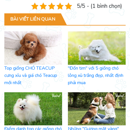
5/5 - (1 bình chọn)
BÀI VIẾT LIÊN QUAN
Top giống CHÓ TEACUP
"Đốn tim" với 5 giống chó
cưng xỉu và giá chó Teacup
lông xù trắng đẹp, nhất định
mới nhất
phải mua
Điểm danh top các giống chó
Những "Gương mặt vàng"