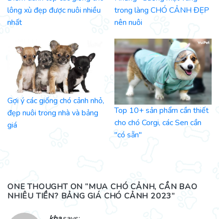
lông xù đẹp được nuôi nhiều
trong làng CHÓ CẢNH ĐẸP
nhất
nên nuôi
Gợi ý các giống chó cảnh nhỏ,
Top 10+ sản phẩm cần thiết
đẹp nuôi trong nhà và bảng
cho chó Corgi, các Sen cần
giá
"có sẵn"
ONE THOUGHT ON “
MUA CHÓ CẢNH, CẦN BAO
NHIÊU TIỀN? BẢNG GIÁ CHÓ CẢNH 2023
”
kha
says: