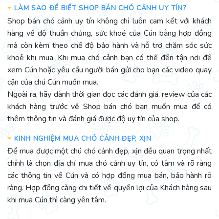
LÀM SAO ĐỂ BIẾT SHOP BÁN CHÓ CẢNH UY TÍN?
Shop bán chó cảnh uy tín không chỉ luôn cam kết với khách
hàng về độ thuần chủng, sức khoẻ của Cún bằng hợp đồng
mà còn kèm theo chế độ bảo hành và hỗ trợ chăm sóc sức
khoẻ khi mua. Khi mua chó cảnh bạn có thể đến tận nơi để
xem Cún hoặc yêu cầu người bán gửi cho bạn các video quay
cận của chú Cún muốn mua.
Ngoài ra, hãy dành thời gian đọc các đánh giá, review của các
khách hàng trước về Shop bán chó bạn muốn mua để có
thêm thông tin và đánh giá được độ uy tín của shop.
KINH NGHIỆM MUA CHÓ CẢNH ĐẸP, XỊN
Để mua được một chú chó cảnh đẹp, xịn đều quan trọng nhất
chính là chọn địa chỉ mua chó cảnh uy tín, có tâm và rõ ràng
các thông tin về Cún và có hợp đồng mua bán, bảo hành rõ
ràng. Hợp đồng càng chi tiết về quyền lợi của Khách hàng sau
khi mua Cún thì càng yên tâm.