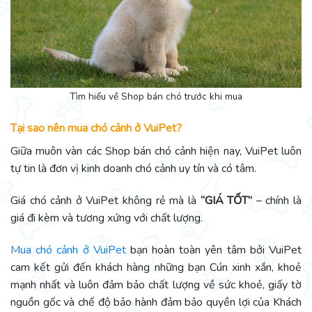
Tìm hiểu về Shop bán chó trước khi mua
Tại sao nên mua chó cảnh ở VuiPet?
Giữa muôn vàn các Shop bán chó cảnh hiện nay, VuiPet luôn
tự tin là đơn vị kinh doanh chó cảnh uy tín và có tâm.
Giá chó cảnh ở VuiPet không rẻ mà là
“GIÁ TỐT”
– chính là
giá đi kèm và tương xứng với chất lượng.
Mua chó cảnh ở VuiPet
bạn hoàn toàn yên tâm bởi VuiPet
cam kết gửi đến khách hàng những bạn Cún xinh xắn, khoẻ
mạnh nhất và luôn đảm bảo chất lượng về sức khoẻ, giấy tờ
nguồn gốc và chế độ bảo hành đảm bảo quyền lợi của Khách