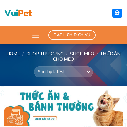
Skip
to
content
ĐẶT LỊCH DỊCH VỤ
HOME
/
SHOP THÚ CƯNG
/
SHOP MÈO
/
THỨC ĂN
CHO MÈO