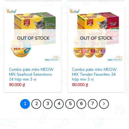
OUT OF STOCK
OUT OF STOCK
Combo pate mèo MEOW
Combo pate mèo MEOW
MIX Seafood Selections
MIX Tender Favorites 24
24 hộp mix 3 vị
hộp mix 3 vị
80.000
₫
80.000
₫
1
2
3
4
5
6
7