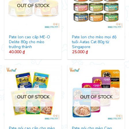
OUT OF STOCK
Pate lon cao cấp ME-O
Pate lon cho mèo mọi độ
Delite 80g cho mèo
tuổi Aatas Cat 80g từ
trưởng thành
Singapore
40.000
₫
25.000
₫
OUT OF STOCK
OUT OF STOCK
Pate gói cao cấp cho mèo
Pate gói cho mèo Ciao