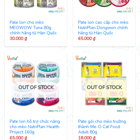
Pate lon cho mèo
Pate lon cao cấp cho mèo
MEOWOW Tuna 80g
NutriPlan Dongwon chính
chính hãng từ Hàn Quốc
hãng từ Hàn Quốc
30.000
₫
65.000
₫
OUT OF STOCK
OUT OF STOCK
Pate lon hỗ trợ chức năng
Pate gói cho mèo trưởng
cho mèo NutriPlan Health
thành Me-O Cat Food
Project 160g
Adult 80g
65.000
₫
18.000
₫