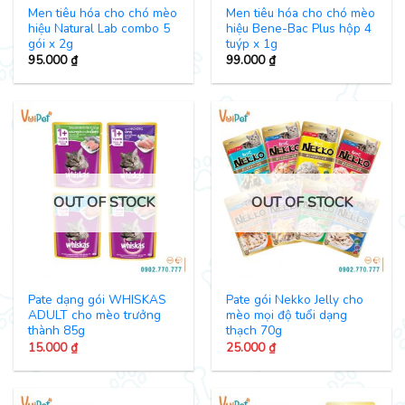
Men tiêu hóa cho chó mèo
Men tiêu hóa cho chó mèo
hiệu Natural Lab combo 5
hiệu Bene-Bac Plus hộp 4
gói x 2g
tuýp x 1g
95.000
₫
99.000
₫
OUT OF STOCK
OUT OF STOCK
Pate dạng gói WHISKAS
Pate gói Nekko Jelly cho
ADULT cho mèo trưởng
mèo mọi độ tuổi dạng
thành 85g
thạch 70g
15.000
₫
25.000
₫