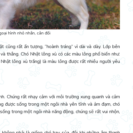
oại hình nhỏ nhắn, cân đối
t cũng rất ấn tượng, “hoành tráng” vì dài và dày. Lớp bên
 và thẳng. Chó Nhật lông xù có các màu lông phổ biến như:
 Nhật lông xù trắng) là màu lông được rất nhiều người yêu
nh. Chúng rất nhạy cảm với môi trường xung quanh và cảm
úng được sống trong một ngôi nhà yên tĩnh và ảm đạm, chó
 sống trong một ngôi nhà năng động, chúng sẽ rất vui nhộn,
g không phải là giống chó hay sủa, đôi khi những âm thanh