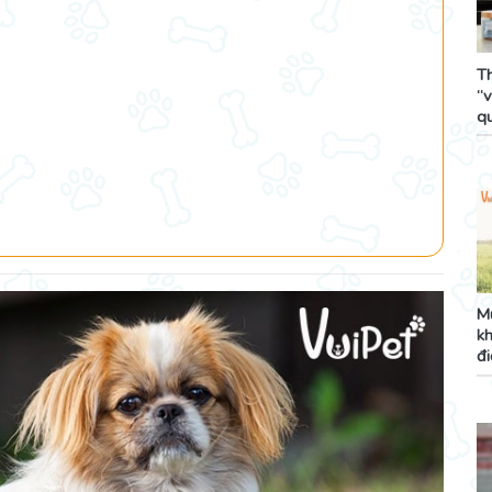
T
“
qu
M
kh
đ