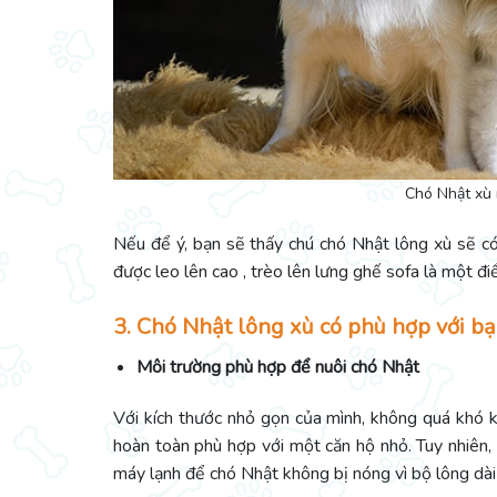
Chó Nhật xù r
Nếu để ý, bạn sẽ thấy chú chó Nhật lông xù sẽ có
được leo lên cao , trèo lên lưng ghế sofa là một đi
3. Chó Nhật lông xù có phù hợp với b
Môi trường phù hợp để nuôi chó Nhật
Với kích thước nhỏ gọn của mình, không quá khó 
hoàn toàn phù hợp với một căn hộ nhỏ. Tuy nhiên,
máy lạnh để chó Nhật không bị nóng vì bộ lông dài