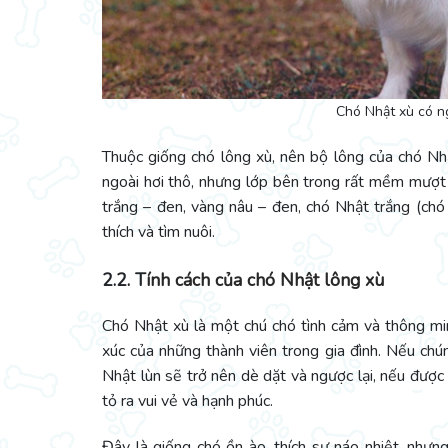
Chó Nhật xù có ng
Thuộc giống chó lông xù, nên bộ lông của chó Nhậ
ngoài hơi thô, nhưng lớp bên trong rất mềm mượt
trắng – đen, vàng nâu – đen, chó Nhật trắng (chó
thích và tìm nuôi.
2.2. T
ính cách của chó Nhật lông xù
Chó Nhật xù là một chú chó tình cảm và thông mi
xúc của những thành viên trong gia đình. Nếu ch
Nhật lùn sẽ trở nên dè dặt và ngược lại, nếu được
tỏ ra vui vẻ và hạnh phúc.
Đây là giống chó ồn ào, thích sự náo nhiệt, nhưn