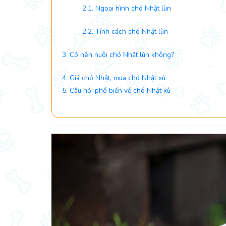
2.1. Ngoại hình chó Nhật lùn
2.2. Tính cách chó Nhật lùn
3. Có nên nuôi chó Nhật lùn không?
4. Giá chó Nhật, mua chó Nhật xù
5. Câu hỏi phổ biến về chó Nhật xù