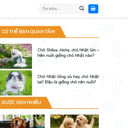
Search
for:
CÓ THỂ BẠN QUAN TÂM
Chó Shiba, Akita, chó Nhật lùn –
Nên nuôi giống chó Nhật nào?
Chó Nhật lông xù hay chó Nhật
lai? Đâu là giống chó nên nuôi?
ĐƯỢC XEM NHIỀU