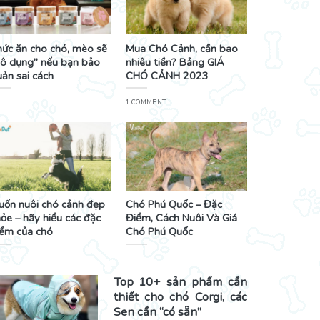
hức ăn cho chó, mèo sẽ
Mua Chó Cảnh, cần bao
vô dụng” nếu bạn bảo
nhiêu tiền? Bảng GIÁ
ản sai cách
CHÓ CẢNH 2023
1 COMMENT
uốn nuôi chó cảnh đẹp
Chó Phú Quốc – Đặc
ỏe – hãy hiểu các đặc
Điểm, Cách Nuôi Và Giá
iểm của chó
Chó Phú Quốc
Top 10+ sản phẩm cần
thiết cho chó Corgi, các
Sen cần “có sẵn”