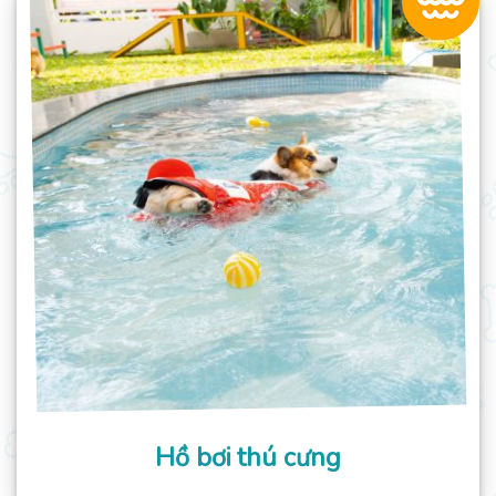
Hồ bơi thú cưng