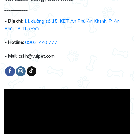
___________
- Địa chỉ:
11 đường số 15, KĐT An Phú An Khánh, P. An
Phú, TP. Thủ Đức
- Hotline:
0902 770 777
- Mail:
cskh@vuipet.com