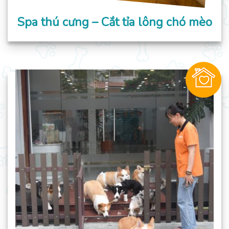
Spa thú cưng – Cắt tỉa lông chó mèo