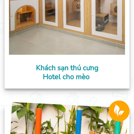
Khách sạn thú cưng
Hotel cho mèo