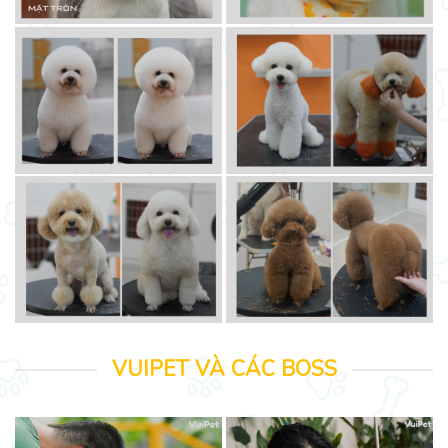
VUIPET VÀ CÁC BOSS