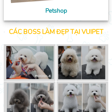
Petshop
CÁC BOSS LÀM ĐẸP TẠI VUIPET