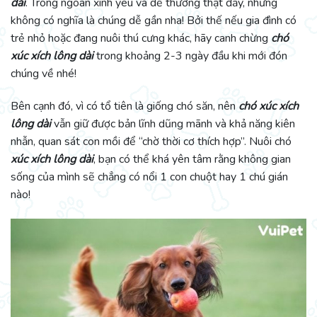
dài
. Trông ngoan xinh yêu và dễ thương thật đấy, nhưng
không có nghĩa là chúng dễ gần nha! Bởi thế nếu gia đình có
trẻ nhỏ hoặc đang nuôi thú cưng khác, hãy canh chừng
chó
xúc xích lông dài
trong khoảng 2-3 ngày đầu khi mới đón
chúng về nhé!
Bên cạnh đó, vì có tổ tiên là giống chó săn, nên
chó xúc xích
lông dài
vẫn giữ được bản lĩnh dũng mãnh và khả năng kiên
nhẫn, quan sát con mồi để “chờ thời cơ thích hợp”. Nuôi chó
xúc xích lông dài
, bạn có thể khá yên tâm rằng không gian
sống của mình sẽ chẳng có nổi 1 con chuột hay 1 chú gián
nào!