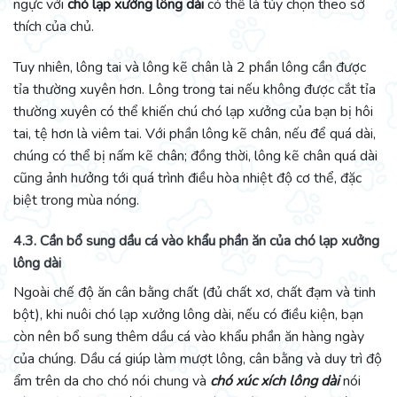
ngực với
chó lạp xưởng lông dài
có thể là tùy chọn theo sở
thích của chủ.
Tuy nhiên, lông tai và lông kẽ chân là 2 phần lông cần được
tỉa thường xuyên hơn. Lông trong tai nếu không được cắt tỉa
thường xuyên có thể khiến chú chó lạp xưởng của bạn bị hôi
tai, tệ hơn là viêm tai. Với phần lông kẽ chân, nếu để quá dài,
chúng có thể bị nấm kẽ chân; đồng thời, lông kẽ chân quá dài
cũng ảnh hưởng tới quá trình điều hòa nhiệt độ cơ thể, đặc
biệt trong mùa nóng.
4.3. Cần bổ sung dầu cá vào khẩu phần ăn của chó lạp xưởng
lông dài
Ngoài chế độ ăn cân bằng chất (đủ chất xơ, chất đạm và tinh
bột), khi nuôi chó lạp xưởng lông dài, nếu có điều kiện, bạn
còn nên bổ sung thêm dầu cá vào khẩu phần ăn hàng ngày
của chúng. Dầu cá giúp làm mượt lông, cân bằng và duy trì độ
ẩm trên da cho chó nói chung và
chó xúc xích lông dài
nói