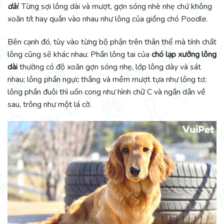
dài
. Từng sợi lông dài và mượt, gợn sóng nhè nhẹ chứ không
xoăn tít hay quắn vào nhau như lông của giống chó Poodle.
Bên cạnh đó, tùy vào từng bộ phận trên thân thể mà tính chất
lông cũng sẽ khác nhau: Phần lông tai của
chó lạp xưởng lông
dài
thường có độ xoăn gợn sóng nhẹ, lớp lông dày và sát
nhau; lông phần ngực thẳng và mềm mượt tựa như lông tơ;
lông phần đuôi thì uốn cong như hình chữ C và ngắn dần về
sau, trông như một lá cờ.