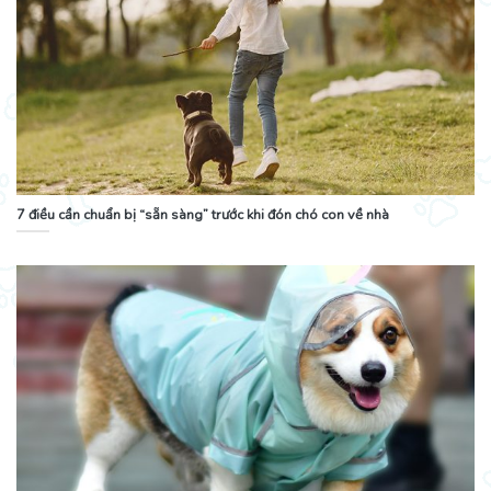
7 điều cần chuẩn bị “sẵn sàng” trước khi đón chó con về nhà