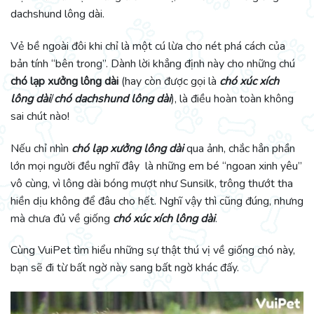
dachshund lông dài.
Vẻ bề ngoài đôi khi chỉ là một cú lừa cho nét phá cách của
bản tính “bên trong”. Dành lời khẳng định này cho những chú
chó lạp xưởng lông dài
(hay còn được gọi là
chó xúc xích
lông dài
/
chó dachshund lông dài
), là điều hoàn toàn không
sai chút nào!
Nếu chỉ nhìn
chó lạp xưởng lông dài
qua ảnh, chắc hẳn phần
lớn mọi người đều nghĩ đây là những em bé “ngoan xinh yêu”
vô cùng, vì lông dài bóng mượt như Sunsilk, trông thướt tha
hiền dịu không để đâu cho hết. Nghĩ vậy thì cũng đúng, nhưng
mà chưa đủ về giống
chó xúc xích lông dài
.
Cùng VuiPet tìm hiểu những sự thật thú vị về giống chó này,
bạn sẽ đi từ bất ngờ này sang bất ngờ khác đấy.