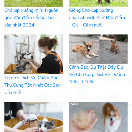
Chó lạp xưởng mini: Nguồn
Giống Chó Lạp Xưởng
gốc, đặc điểm nổi bật bản
(Dachshund): A-Z Đặc điểm
cập nhật 2024!
- Giá - Cách nuôi
Cảnh Báo: Sự Thật Đầy Đủ
Về Chó Corgi Giá Rẻ Dưới 5
Top 5+ Dịch Vụ Chăm Sóc
Triệu, 1 Triệu
Thú Cưng Tốt Nhất Các Sen
Cần Biết