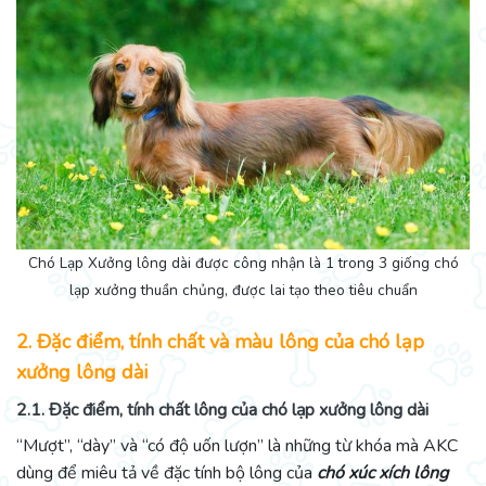
Chó Lạp Xưởng lông dài được
công nhận là 1 trong 3 giống chó
lạp xưởng thuần chủng, được lai tạo theo tiêu chuẩn
2. Đặc điểm, tính chất và màu lông của chó lạp
xưởng lông dài
2.1. Đặc điểm, tính chất lông của chó lạp xưởng lông dài
“Mượt”, “dày” và “có độ uốn lượn” là những từ khóa mà AKC
dùng để miêu tả về đặc tính bộ lông của
chó xúc xích lông