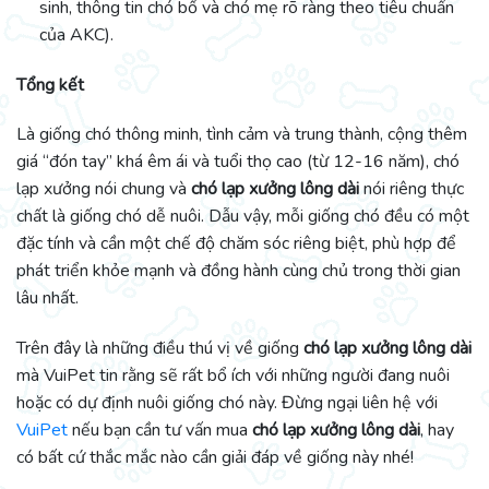
sinh, thông tin chó bố và chó mẹ rõ ràng theo tiêu chuẩn
của AKC).
Tổng kết
Là giống chó thông minh, tình cảm và trung thành, cộng thêm
giá “đón tay” khá êm ái và tuổi thọ cao (từ 12-16 năm), chó
lạp xưởng nói chung và
chó lạp xưởng lông dài
nói riêng thực
chất là giống chó dễ nuôi. Dẫu vậy, mỗi giống chó đều có một
đặc tính và cần một chế độ chăm sóc riêng biệt, phù hợp để
phát triển khỏe mạnh và đồng hành cùng chủ trong thời gian
lâu nhất.
Trên đây là những điều thú vị về giống
chó lạp xưởng lông dài
mà VuiPet tin rằng sẽ rất bổ ích với những người đang nuôi
hoặc có dự định nuôi giống chó này. Đừng ngại liên hệ với
VuiPet
nếu bạn cần tư vấn mua
chó lạp xưởng lông dài
, hay
có bất cứ thắc mắc nào cần giải đáp về giống này nhé!