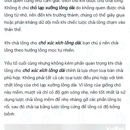
thói quen cũng như cảm giác thích thú khi được chủ chải lông.
Không ít chú
chó lạp xưởng lông dài
do không quen được chải
lông từ nhỏ, nên đến khi trưởng thành, chúng có thể giãy giụa
hoặc phản kháng dữ dội mỗi khi chiếc lược chải lông chạm vào
thân thể.
Khi chải lông cho
chó xúc xích lông dài
, bạn chú ý nên chải
lông theo hướng lông mọc tự nhiên.
Yếu tố cuối cùng nhưng không kém phần quan trọng khi chải
lông cho
chó xúc xích lông dài
chính là lựa chọn loại bàn chải
phù hợp. Không phải tất cả các loại lược đều phù hợp với tính
chất lông của chó lạp xưởng lông dài. Vì lông của giống chó
này mềm, mượt và chỉ có độ gợn sóng nhẹ, nên tốt nhất là sử
dụng lược chải lông mềm để nhẹ nhàng gỡ các phần lông bị
rối, sau đó chải lại bằng lược lông cứng để lông có độ bồng
bềnh.