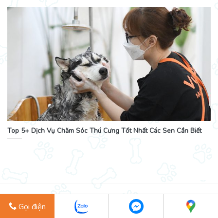
Top 5+ Dịch Vụ Chăm Sóc Thú Cưng Tốt Nhất Các Sen Cần Biết
Cùng
Vui
Pet
lưu giữ các khoảnh khắc đẹp
Gọi điện