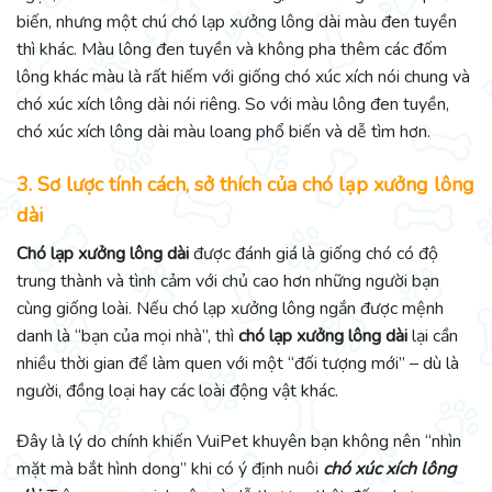
biến, nhưng một chú chó lạp xưởng lông dài màu đen tuyền
thì khác. Màu lông đen tuyền và không pha thêm các đốm
lông khác màu là rất hiếm với giống chó xúc xích nói chung và
chó xúc xích lông dài nói riêng. So với màu lông đen tuyền,
chó xúc xích lông dài màu loang phổ biến và dễ tìm hơn.
3. Sơ lược tính cách, sở thích của chó lạp xưởng lông
dài
Chó lạp xưởng lông dài
được đánh giá là giống chó có độ
trung thành và tình cảm với chủ cao hơn những người bạn
cùng giống loài. Nếu chó lạp xưởng lông ngắn được mệnh
danh là “bạn của mọi nhà”, thì
chó lạp xưởng lông dài
lại cần
nhiều thời gian để làm quen với một “đối tượng mới” – dù là
người, đồng loại hay các loài động vật khác.
Đây là lý do chính khiến VuiPet khuyên bạn không nên “nhìn
mặt mà bắt hình dong” khi có ý định nuôi
chó xúc xích lông