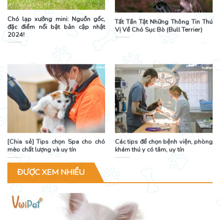
Chó lạp xưởng mini: Nguồn gốc,
Tất Tần Tật Những Thông Tin Thú
đặc điểm nổi bật bản cập nhật
Vị Về Chó Sục Bò (Bull Terrier)
2024!
[Chia sẻ] Tips chọn Spa cho chó
Các tips để chọn bệnh viện, phòng
mèo chất lượng và uy tín
khám thú y có tâm, uy tín
ĐƯỢC XEM NHIỀU