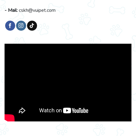
- Mail:
cskh@vuipet.com