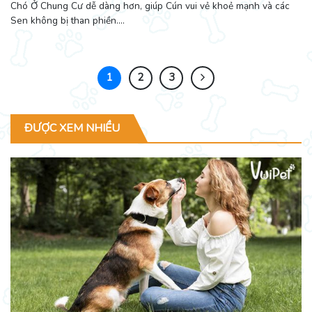
Chó Ở Chung Cư dễ dàng hơn, giúp Cún vui vẻ khoẻ mạnh và các
Sen không bị than phiền....
1
2
3
ĐƯỢC XEM NHIỀU