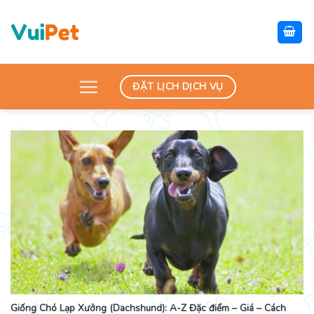
Skip
to
content
ĐẶT LỊCH DỊCH VỤ
Giống Chó Lạp Xưởng (Dachshund): A-Z Đặc điểm – Giá – Cách