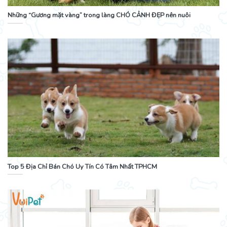
Những “Gương mặt vàng” trong làng CHÓ CẢNH ĐẸP nên nuôi
Top 5 Địa Chỉ Bán Chó Uy Tín Có Tâm Nhất TPHCM