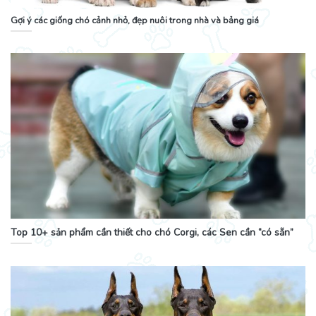
Gợi ý các giống chó cảnh nhỏ, đẹp nuôi trong nhà và bảng giá
Top 10+ sản phẩm cần thiết cho chó Corgi, các Sen cần “có sẵn”