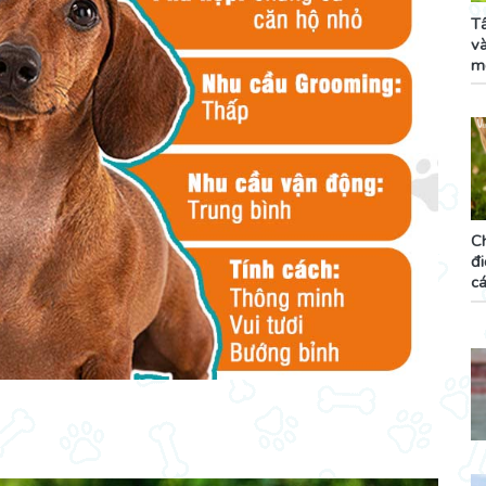
T
v
m
C
đ
cá