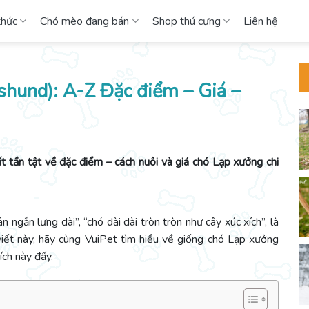
thức
Chó mèo đang bán
Shop thú cưng
Liên hệ
hund): A-Z Đặc điểm – Giá –
t tần tật về đặc điểm – cách nuôi và giá chó Lạp xưởng chi
 ngắn lưng dài”, “chó dài dài tròn tròn như cây xúc xích”, là
viết này, hãy cùng VuiPet tìm hiểu về giống chó Lạp xưởng
ích này đấy.