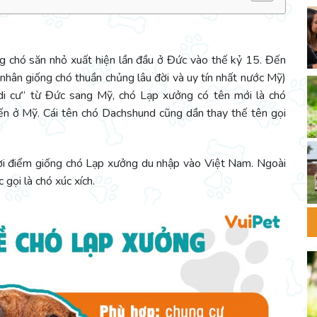
ng chó săn nhỏ xuất hiện lần đầu ở Đức vào thế kỷ 15. Đến
hân giống chó thuần chủng lâu đời và uy tín nhất nước Mỹ)
di cư” từ Đức sang Mỹ, chó Lạp xưởng có tên mới là chó
ến ở Mỹ. Cái tên chó Dachshund cũng dần thay thế tên gọi
ời điểm giống chó Lạp xưởng du nhập vào Việt Nam. Ngoài
gọi là chó xúc xích.