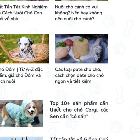
ất Tần Tật Kinh Nghiệm
Nuôi chó cảnh có vui
à Cách Nuôi Chó Con
không? Nên hay không
ới về nhà
nên nuôi chó cảnh?
hó Đốm | Từ A-Z đặc
Các loại pate cho chó,
iểm, giá chó Đốm và
cách chọn pate cho chó
ch nuôi
ngon và tiết kiệm
Top 10+ sản phẩm cần
thiết cho chó Corgi, các
Sen cần “có sẵn”
Tất tần tật về Giống Chó