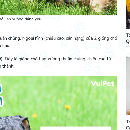
hó Lạp xưởng đáng yêu
T
ần chủng. Ngoại hình (chiều cao, cân nặng) của 2 giống chó
Q
ư sau:
: Đây là giống chó Lạp xưởng thuần chủng, chiều cao từ
 thành.
T
C