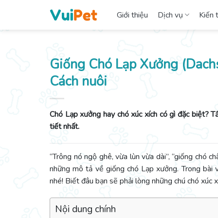
Skip
Giới thiệu
Dịch vụ
Kiến 
to
content
Giống Chó Lạp Xưởng (Dachs
Cách nuôi
Chó Lạp xưởng hay chó xúc xích có gì đặc biệt? Tấ
tiết nhất.
“Trông nó ngộ ghê, vừa lùn vừa dài”, “giống chó chân
những mô tả về giống chó Lạp xưởng.
Trong bài 
nhé! Biết đâu bạn sẽ phải lòng những chú chó xúc x
Nội dung chính