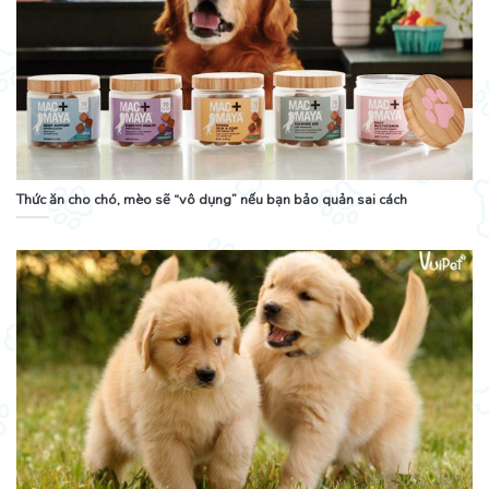
Thức ăn cho chó, mèo sẽ “vô dụng” nếu bạn bảo quản sai cách