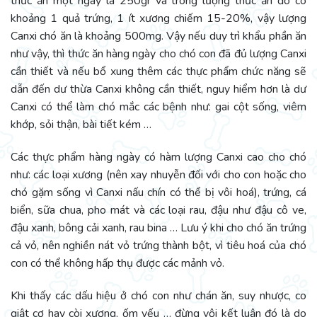
thức ăn một ngày là 250gr và trong lượng thức ăn đó có
khoảng 1 quả trứng, 1 ít xương chiếm 15-20%, vậy lượng
Canxi chó ăn là khoảng 500mg. Vậy nếu duy trì khẩu phần ăn
như vậy, thì thức ăn hàng ngày cho chó con đã đủ lượng Canxi
cần thiết và nếu bổ xung thêm các thực phẩm chức năng sẽ
dẫn đến dư thừa Canxi không cần thiết, nguy hiểm hơn là dư
Canxi có thể làm chó mắc các bệnh như: gai cột sống, viêm
khớp, sỏi thận, bài tiết kém …
Các thực phẩm hàng ngày có hàm lượng Canxi cao cho chó
như: các loại xương (nên xay nhuyễn đối với cho con hoặc cho
chó gặm sống vì Canxi nấu chín có thể bị vôi hoá), trứng, cá
biển, sữa chua, pho mát và các loại rau, đậu như đậu cô ve,
đậu xanh, bông cải xanh, rau bina … Lưu ý khi cho chó ăn trứng
cả vỏ, nên nghiền nát vỏ trứng thành bột, vì tiêu hoá của chó
con có thể không hấp thụ được các mảnh vỏ.
Khi thấy các dấu hiệu ở chó con như chán ăn, suy nhược, co
giật cơ hay còi xương, ốm yếu … đừng vội kết luận đó là do