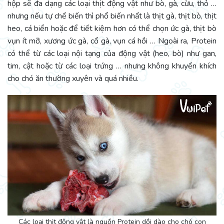
hộp sẽ đa dạng các loại thịt động vật như bò, gà, cừu, thỏ …
nhưng nếu tự chế biến thì phổ biến nhất là thịt gà, thịt bò, thịt
heo, cá biển hoặc để tiết kiệm hơn có thể chọn ức gà, thịt bò
vụn ít mỡ, xương ức gà, cổ gà, vụn cá hồi … Ngoài ra, Protein
có thể từ các loại nội tạng của động vật (heo, bò) như gan,
tim, cật hoặc từ các loại trứng … nhưng không khuyến khích
cho chó ăn thường xuyên và quá nhiều.
Các loại thịt động vật là nguồn Protein dồi dào cho chó con