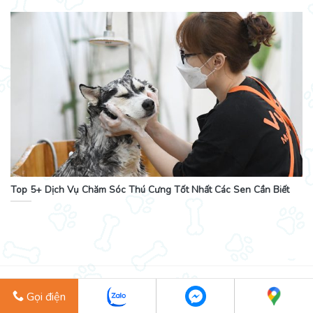
Top 5+ Dịch Vụ Chăm Sóc Thú Cưng Tốt Nhất Các Sen Cần Biết
Cùng
Vui
Pet
lưu giữ các khoảnh khắc đẹp
Gọi điện