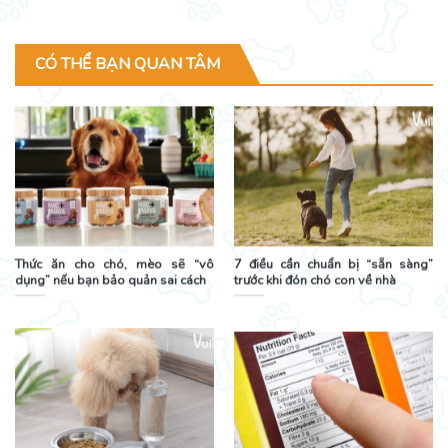
CÓ THỂ BẠN QUAN TÂM
Thức ăn cho chó, mèo sẽ “vô
7 điều cần chuẩn bị “sẵn sàng”
dụng” nếu bạn bảo quản sai cách
trước khi đón chó con về nhà