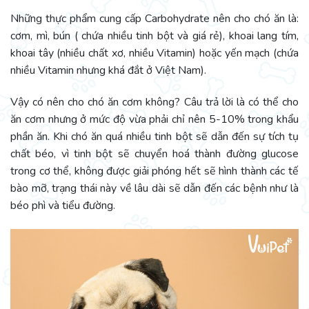
Những thực phẩm cung cấp Carbohydrate nên cho chó ăn là:
cơm, mì, bún ( chứa nhiều tinh bột và giá rẻ), khoai lang tím,
khoai tây (nhiều chất xơ, nhiều Vitamin) hoặc yến mạch (chứa
nhiều Vitamin nhưng khá đắt ở Việt Nam).
Vậy có nên cho chó ăn cơm không? Câu trả lời là có thể cho
ăn cơm nhưng ở mức độ vừa phải chỉ nên 5-10% trong khẩu
phần ăn. Khi chó ăn quá nhiều tinh bột sẽ dẫn đến sự tích tụ
chất béo, vì tinh bột sẽ chuyển hoá thành đường glucose
trong cơ thể, không được giải phóng hết sẽ hình thành các tế
bào mỡ, trạng thái này về lâu dài sẽ dẫn đến các bệnh như là
béo phì và tiểu đường.