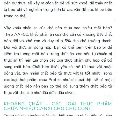
đến dư thừa, sẽ xảy ra các vấn đề về sức khoẻ, dễ thấy nhất
là béo phì và nghiêm trọng hơn là các vấn đề sức khoẻ bên
trong cơ thể.
Vậy khẩu phần ăn của chó nên chứa bao nhiêu chất béo?
Theo AAFCO, khẩu phần ăn của chó cần có khoảng 8% chất
béo đối với chó con và duy trì ở 5% cho chó trưởng thành.
Đối với thức ăn đóng hộp, bạn có thể xem trên bao bì để
kiểm tra lượng chất béo trong thức ăn, còn nếu tự chuẩn bị
thức ăn thì nên lựa chọn các loại thực phẩm phù hợp để bổ
sung chất béo. Chất béo thiết yếu có thể từ thực vật hoặc
động vật, tuy nhiên chất béo từ thực vật là tốt nhất. Trong
các loại thực phẩm chứa Protein như các loại thịt, sẽ có một
lượng chất béo nên bạn có thể bổ sung thêm chất béo từ
thực vật cho chó như dầu dừa, dầu olive …
KHOÁNG CHẤT – CÁC LOẠI THỰC PHẨM
CHỨA NHIỀU CANXI CHO CHÓ CON?
Trong số các khoáng chất cần thiết cho sự phát triển của chó