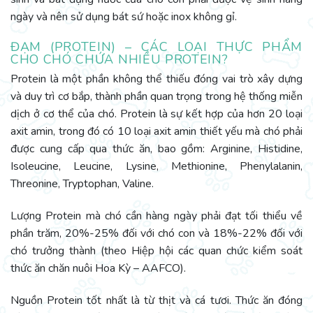
ngày và nên sử dụng bát sứ hoặc inox không gỉ.
ĐẠM (PROTEIN) – CÁC LOẠI THỰC PHẨM
CHO CHÓ CHỨA NHIỀU PROTEIN?
Protein là một phần không thể thiếu đóng vai trò xây dựng
và duy trì cơ bắp, thành phần quan trọng trong hệ thống miễn
dịch ở cơ thể của chó. Protein là sự kết hợp của hơn 20 loại
axit amin, trong đó có 10 loại axit amin thiết yếu mà chó phải
được cung cấp qua thức ăn, bao gồm: Arginine, Histidine,
Isoleucine, Leucine, Lysine, Methionine, Phenylalanin,
Threonine, Tryptophan, Valine.
Lượng Protein mà chó cần hàng ngày phải đạt tối thiểu về
phần trăm, 20%-25% đối với chó con và 18%-22% đối với
chó trưởng thành (theo Hiệp hội các quan chức kiểm soát
thức ăn chăn nuôi Hoa Kỳ – AAFCO).
Nguồn Protein tốt nhất là từ thịt và cá tươi. Thức ăn đóng