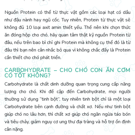
Nguồn Protein có thể từ thực vật gồm các loại hạt có dầu
như đậu nành hay ngũ cốc. Tuy nhiên, Protein từ thực vật sẽ
không đủ 10 loại axit amin thiết yếu. Thế nên khi chọn thức
ăn đóng hộp cho chó, hãy quan tâm thật kỹ nguồn Protein từ
đâu, nếu trên bao bì chỉ ghi Protein mà không cụ thể đó là từ
đâu thì bạn nên cân nhắc bỏ qua vì không chắc đấy là Protein
cần thiết cho chó phát triển.
CARBOHYDRATE – CHO CHÓ CON ĂN CƠM
CÓ TỐT KHÔNG?
Carbohydrate là chất dinh dưỡng quan trọng cung cấp năng
lượng cho chó. Khi đề cập đến Carbohydrate, mọi người
thường sử dụng “tinh bột”, tuy nhiên tinh bột chỉ là một loại
Carbohydrate bên cạnh đường và chất xơ. Nếu như tinh bột
giúp chó no lâu hơn, thì chất xơ giúp chó ngăn ngừa táo bón
và tiêu chảy, giảm nguy cơ ung thư đại tràng và hỗ trợ ổn định
cân nặng.