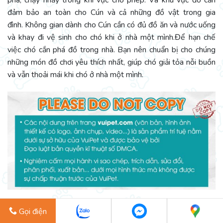
phá, chạy nhảy trong khi vực cho phép. Và khu vực đó cần
đảm bảo an toàn cho Cún và cả những đồ vật trong gia
đình.
Không gian dành cho Cún cần có đủ đồ ăn và nước uống
và khay đi vệ sinh cho chó khi ở nhà một mình.
Để hạn chế
việc chó cắn phá đồ trong nhà. Bạn nên chuẩn bị cho chúng
những món đồ chơi yêu thích nhất, giúp chó giải tỏa nỗi buồn
và vẫn thoải mái khi chó ở nhà một mình.
Gọi điện
5/5 - (1 bình chọn)