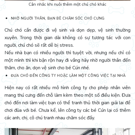
Cân nhắc khi nuôi thêm một chú chó khác
NHỜ NGƯỜI THÂN, BẠN BÈ CHĂM SÓC CHÓ CƯNG
Chú chó cần được đi vệ sinh và dọn dẹp, vệ sinh thường
xuyên. Trong thời gian dài không có sự tương tác với con
người, chú chó sẽ rất dễ bị stress.
Nếu nhà bạn có nhiều người thì tuyệt vời, nhưng nếu chỉ có
một mình thì khi bận rộn hay đi vắng hãy nhờ người thân đến
thăm, cho ăn, dọn vệ sinh cho bé Cún nhé.
ĐƯA CHÓ ĐẾN CÔNG TY HOẶC LÀM MỘT CÔNG VIỆC TẠI NHÀ
Hiện nay có rất nhiều mô hình công ty cho phép nhân viên
mang thú cưng đến chỗ làm kèm theo một số điều kiện. Đưa
chó đến nơi làm việc bạn có thể tranh thủ thời gian giải lai để
chơi đùa với bé. Chưa kể, lên công ty các bé Cún lại có thêm
các anh, chị, cô chú tranh nhau chăm sóc đấy.