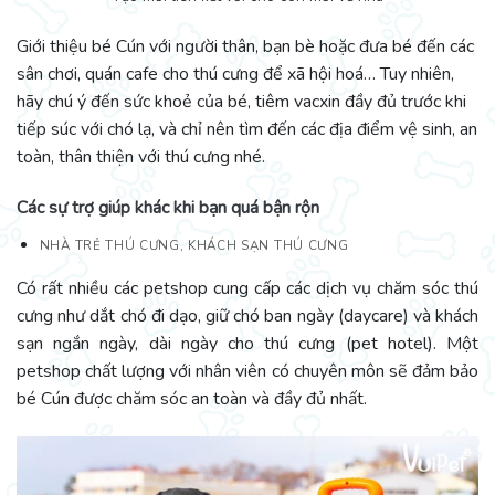
Giới thiệu bé Cún với người thân, bạn bè hoặc đưa bé đến các
sân chơi, quán cafe cho thú cưng để xã hội hoá… Tuy nhiên,
hãy chú ý đến sức khoẻ của bé, tiêm vacxin đầy đủ trước khi
tiếp súc với chó lạ, và chỉ nên tìm đến các địa điểm vệ sinh, an
toàn, thân thiện với thú cưng nhé.
Các sự trợ giúp khác khi bạn quá bận rộn
NHÀ TRẺ THÚ CƯNG, KHÁCH SẠN THÚ CƯNG
Có rất nhiều các petshop cung cấp các dịch vụ chăm sóc thú
cưng như dắt chó đi dạo, giữ chó ban ngày (daycare) và khách
sạn ngắn ngày, dài ngày cho thú cưng (pet hotel). Một
petshop chất lượng với nhân viên có chuyên môn sẽ đảm bảo
bé Cún được chăm sóc an toàn và đầy đủ nhất.