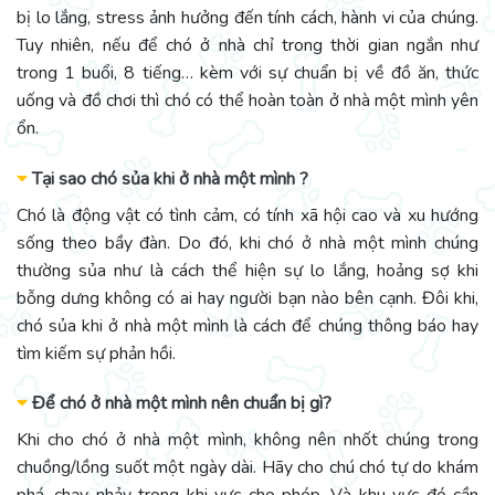
bị lo lắng, stress ảnh hưởng đến tính cách, hành vi của chúng.
Tuy nhiên, nếu để chó ở nhà chỉ trong thời gian ngắn như
trong 1 buổi, 8 tiếng… kèm với sự chuẩn bị về đồ ăn, thức
uống và đồ chơi thì chó có thể hoàn toàn ở nhà một mình yên
ổn.
Tại sao chó sủa khi ở nhà một mình ?
Chó là động vật có tình cảm, có tính xã hội cao và xu hướng
sống theo bầy đàn. Do đó, khi chó ở nhà một mình chúng
thường sủa như là cách thể hiện sự lo lắng, hoảng sợ khi
bỗng dưng không có ai hay người bạn nào bên cạnh. Đôi khi,
chó sủa khi ở nhà một mình là cách để chúng thông báo hay
tìm kiếm sự phản hồi.
Để chó ở nhà một mình nên chuẩn bị gì?
Khi cho chó ở nhà một mình, không nên nhốt chúng trong
chuồng/lồng suốt một ngày dài. Hãy cho chú chó tự do khám