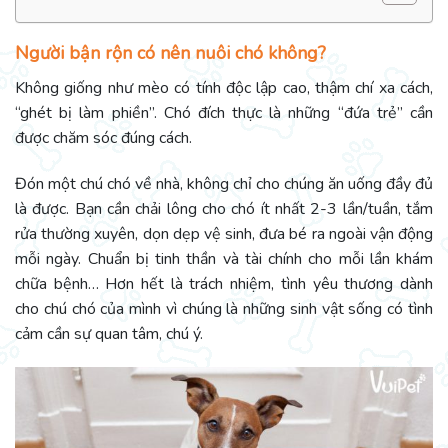
Người bận rộn có nên nuôi chó không?
Không giống như mèo có tính độc lập cao, thậm chí xa cách,
“ghét bị làm phiền”. Chó đích thực là những “đứa trẻ” cần
được chăm sóc đúng cách.
Đón một chú chó về nhà, không chỉ cho chúng ăn uống đầy đủ
là được. Bạn cần chải lông cho chó ít nhất 2-3 lần/tuần, tắm
rửa thường xuyên, dọn dẹp vệ sinh, đưa bé ra ngoài vận động
mỗi ngày. Chuẩn bị tinh thần và tài chính cho mỗi lần khám
chữa bệnh… Hơn hết là trách nhiệm, tình yêu thương dành
cho chú chó của mình vì chúng là những sinh vật sống có tình
cảm cần sự quan tâm, chú ý.