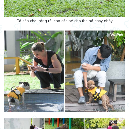
Có sân chơi rộng rãi cho các bé chó tha hồ chạy nhảy