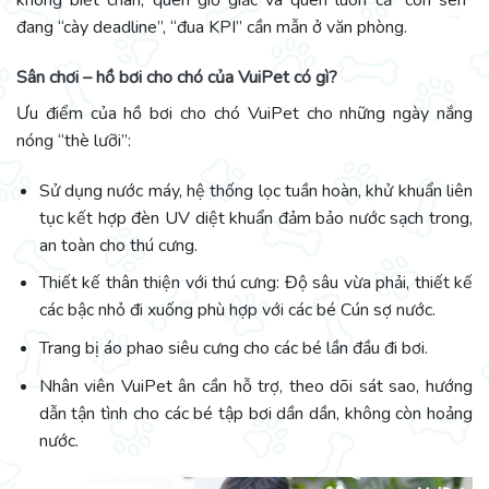
không biết chán, quên giờ giấc và quên luôn cả “con sen”
đang “cày deadline”, “đua KPI” cần mẫn ở văn phòng.
Sân chơi – hồ bơi cho chó của VuiPet có gì?
Ưu điểm của hồ bơi cho chó VuiPet cho những ngày nắng
nóng “thè lưỡi”:
Sử dụng nước máy, hệ thống lọc tuần hoàn, khử khuẩn liên
tục kết hợp đèn UV diệt khuẩn đảm bảo nước sạch trong,
an toàn cho thú cưng.
Thiết kế thân thiện với thú cưng: Độ sâu vừa phải, thiết kế
các bậc nhỏ đi xuống phù hợp với các bé Cún sợ nước.
Trang bị áo phao siêu cưng cho các bé lần đầu đi bơi.
Nhân viên VuiPet ân cần hỗ trợ, theo dõi sát sao, hướng
dẫn tận tình cho các bé tập bơi dần dần, không còn hoảng
nước.