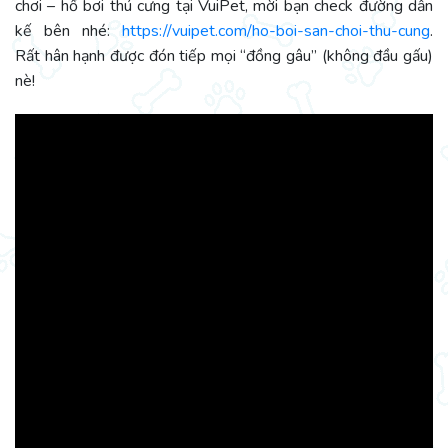
chơi – hồ bơi thú cưng tại VuiPet, mời bạn check đường dẫn
kế bên nhé:
https://vuipet.com/ho-boi-san-choi-thu-cung
.
Rất hân hạnh được đón tiếp mọi “đồng gâu” (không đầu gấu)
nè!