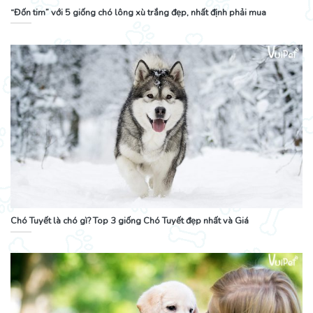
“Đốn tim” với 5 giống chó lông xù trắng đẹp, nhất định phải mua
Chó Tuyết là chó gì? Top 3 giống Chó Tuyết đẹp nhất và Giá