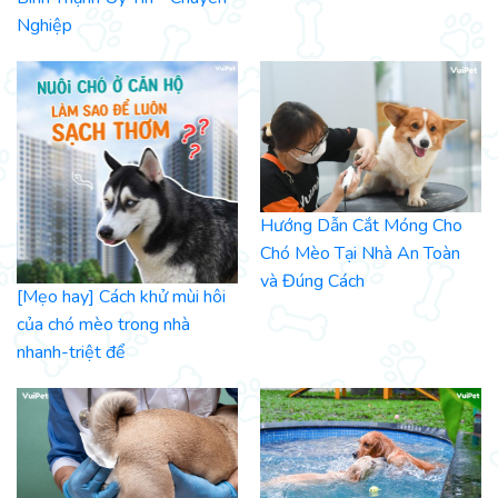
Nghiệp
Hướng Dẫn Cắt Móng Cho
Chó Mèo Tại Nhà An Toàn
và Đúng Cách
[Mẹo hay] Cách khử mùi hôi
của chó mèo trong nhà
nhanh-triệt để