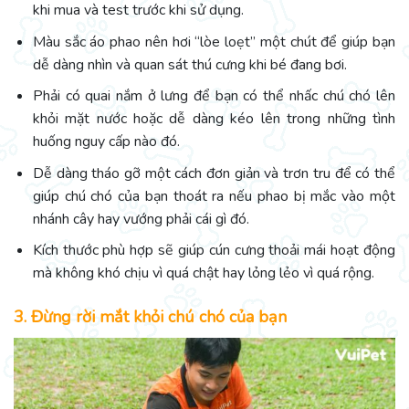
khi mua và test trước khi sử dụng.
Màu sắc áo phao nên hơi “lòe loẹt” một chút để giúp bạn
dễ dàng nhìn và quan sát thú cưng khi bé đang bơi.
Phải có quai nắm ở lưng để bạn có thể nhấc chú chó lên
khỏi mặt nước hoặc dễ dàng kéo lên trong những tình
huống nguy cấp nào đó.
Dễ dàng tháo gỡ một cách đơn giản và trơn tru để có thể
giúp chú chó của bạn thoát ra nếu phao bị mắc vào một
nhánh cây hay vướng phải cái gì đó.
Kích thước phù hợp sẽ giúp cún cưng thoải mái hoạt động
mà không khó chịu vì quá chật hay lỏng lẻo vì quá rộng.
3. Đừng rời mắt khỏi chú chó của bạn