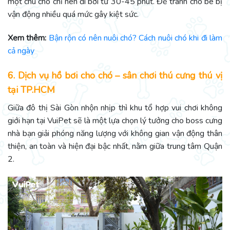
một chú chó chỉ nên đi bơi từ 30-45 phút. Để tránh cho bé bị
vận động nhiều quá mức gây kiệt sức.
Xem thêm:
Bận rộn có nên nuôi chó? Cách nuôi chó khi đi làm
cả ngày
6. Dịch vụ hồ bơi cho chó – sân chơi thú cưng thú vị
tại TP.HCM
Giữa đô thị Sài Gòn nhộn nhịp thì khu tổ hợp vui chơi không
giới hạn tại VuiPet sẽ là một lựa chọn lý tưởng cho boss cưng
nhà bạn giải phóng năng lượng với không gian vận động thân
thiện, an toàn và hiện đại bậc nhất, nằm giữa trung tâm Quận
2.