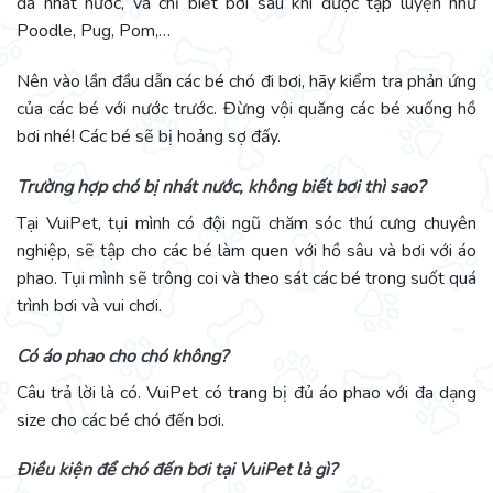
đã nhát nước, và chỉ biết bơi sau khi được tập luyện như
Poodle, Pug, Pom,…
Nên vào lần đầu dẫn các bé chó đi bơi, hãy kiểm tra phản ứng
của các bé với nước trước. Đừng vội quăng các bé xuống hồ
bơi nhé! Các bé sẽ bị hoảng sợ đấy.
Trường hợp chó bị nhát nước, không biết bơi thì sao?
Tại VuiPet, tụi mình có đội ngũ chăm sóc thú cưng chuyên
nghiệp, sẽ tập cho các bé làm quen với hồ sâu và bơi với áo
phao. Tụi mình sẽ trông coi và theo sát các bé trong suốt quá
trình bơi và vui chơi.
Có áo phao cho chó không?
Câu trả lời là có. VuiPet có trang bị đủ áo phao với đa dạng
size cho các bé chó đến bơi.
Điều kiện để chó đến bơi tại VuiPet là gì?