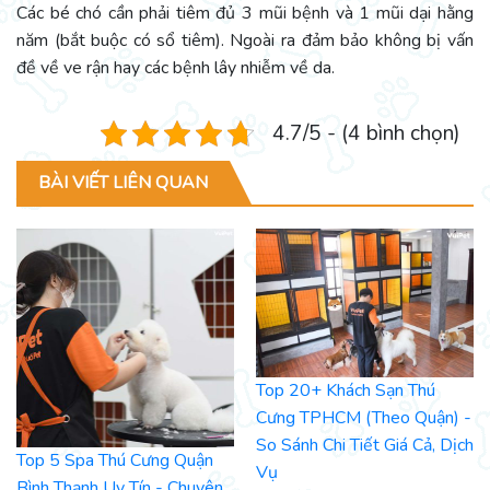
Các bé chó cần phải tiêm đủ 3 mũi bệnh và 1 mũi dại hằng
năm (bắt buộc có sổ tiêm). Ngoài ra đảm bảo không bị vấn
đề về ve rận hay các bệnh lây nhiễm về da.
4.7/5 - (4 bình chọn)
BÀI VIẾT LIÊN QUAN
Top 20+ Khách Sạn Thú
Cưng TPHCM (Theo Quận) -
So Sánh Chi Tiết Giá Cả, Dịch
Top 5 Spa Thú Cưng Quận
Vụ
Bình Thạnh Uy Tín - Chuyên