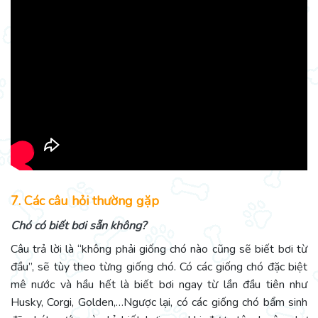
7. Các câu hỏi thường gặp
Chó có biết bơi sẵn không?
Câu trả lời là “không phải giống chó nào cũng sẽ biết bơi từ
đầu”, sẽ tùy theo từng giống chó. Có các giống chó đặc biệt
mê nước và hầu hết là biết bơi ngay từ lần đầu tiên như
Husky, Corgi, Golden,…Ngược lại, có các giống chó bẩm sinh