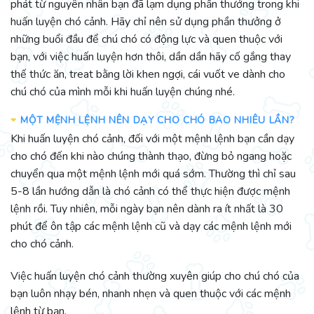
phát từ nguyên nhân bạn đã lạm dụng phần thưởng trong khi
huấn luyện chó cảnh. Hãy chỉ nên sử dụng phần thưởng ở
những buổi đầu để chú chó có động lực và quen thuộc với
bạn, với việc huấn luyện hơn thôi, dần dần hãy cố gắng thay
thế thức ăn, treat bằng lời khen ngợi, cái vuốt ve dành cho
chú chó của mình mỗi khi huấn luyện chúng nhé.
MỘT MỆNH LỆNH NÊN DẠY CHO CHÓ BAO NHIÊU LẦN?
Khi huấn luyện chó cảnh, đối với một mệnh lệnh bạn cần dạy
cho chó đến khi nào chúng thành thạo, đừng bỏ ngang hoặc
chuyển qua một mệnh lệnh mới quá sớm. Thường thì chỉ sau
5-8 lần hướng dẫn là chó cảnh có thể thực hiện được mệnh
lệnh rồi. Tuy nhiên, mỗi ngày bạn nên dành ra ít nhất là 30
phút để ôn tập các mệnh lệnh cũ và dạy các mệnh lệnh mới
cho chó cảnh.
Việc huấn luyện chó cảnh thường xuyên giúp cho chú chó của
bạn luôn nhạy bén, nhanh nhẹn và quen thuộc với các mệnh
lệnh từ bạn.