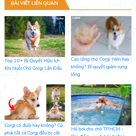
BÀI VIẾT LIÊN QUAN
Cạo lông chó Corgi: Nên hay
Top 10+ Bí Quyết Hữu Ích
không? Bí quyết giảm rụng
Khi Nuôi Chó Corgi Lần Đầu
lông
Corgi có đuôi hay không? Có
Hồ bơi cho chó TPHCM -
phải tất cả Corgi đều bị cắt