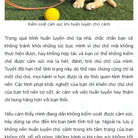
Kiểm soát cảm xúc khi huấn luyện chó cảnh
Trong quá trình huấn luyện chó tại nhà, chắc chắn bạn sẽ
không tránh khỏi những lúc bực mình vì chú chó mãi không
thực hiện được, hay không hợp tác và bạn có thể không kiềm
chế được cảm xúc mà la hét, đánh, trói chú chó của mình.
Tuyệt đối hạn chế tình trạng này, dù thế nào chúng cũng chỉ là
một chú chó, mọi hành vi học được là do thói quen hình thành
nên. Các hình phạt khắc nghiệt của bạn chỉ khiến cho chú chó
của bạn trở nên sợ sệt, ác cảm với việc huấn luyện hay thậm
chí hung hăng hơn với bạn thôi.
Nếu cảm thấy mình đang dần không kiểm soát được cảm xúc,
hãy dừng lại cho đến khi bạn bình tĩnh trở lại. Ngoài ra, lưu ý
không nên huấn luyện chó cảnh trong khi tâm trạng của bạn
không tốt, dễ nổi nóng. Những hành vi khi cảm xúc không tốt