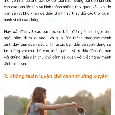
mới về nhà, dù là ở bất kỳ độ tuổi nào. Đừng đợi đến khi chú
chó của bạn lớn lên và hình thành những thói quen xấu, khi đó
bạn sẽ rất khó khăn để điều chỉnh hay thay đổi các thói quan,
hành vi cũ của chúng.
Hãy bắt đầu với các bài học cơ bản, đơn giản như gọi tên,
ngồi, nằm, đi ra, đi vào …và giúp Cún thành thạo các mệnh
lệnh đấy, giai đoạn đầu chính là lúc bạn dần dần xây dựng sự
tin tưởng với chú chó con, khẳng định vị trí đầu đàn của bạn
với chúng, dần dần chú chó cảnh sẽ quen với việc nghe mệnh
lệnh của bạn.
2. Không huấn luyện chó cảnh thường xuyên