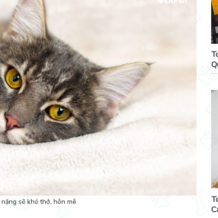
T
Q
T
 nặng sẽ khó thở, hôn mê
C