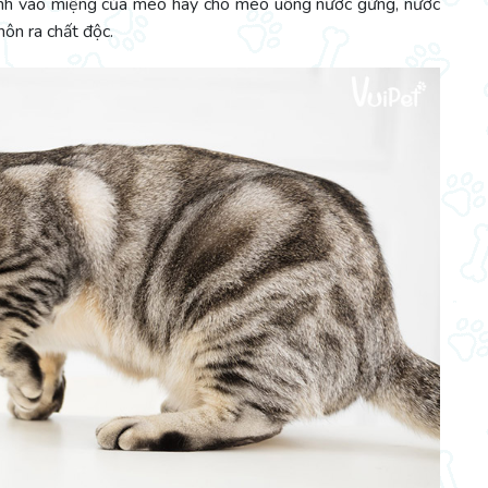
hanh vào miệng của mèo hay cho mèo uống nước gừng, nước
nôn ra chất độc.