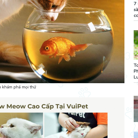
7 
sà
c
T
P
L
h khám phá mọi thứ