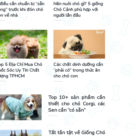
điều cần chuẩn bị “sẵn
Nên nuôi chó gì? 5 giống
ng” trước khi đón chó
Chó Cảnh phù hợp với
on về nhà
người lần đầu
op 5 Địa Chỉ Mua Chó
Các chất dinh dưỡng cần
hốc Sóc Uy Tín Chất
“phải có” trong thức ăn
ượng TPHCM
cho chó con
Top 10+ sản phẩm cần
thiết cho chó Corgi, các
Sen cần “có sẵn”
Tất tần tật về Giống Chó