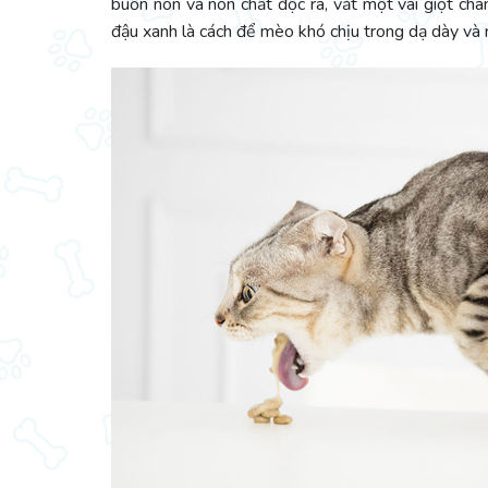
buồn nôn và nôn chất độc ra, vắt một vài giọt c
đậu xanh là cách để mèo khó chịu trong dạ dày và 