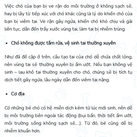
Việc chó của bạn bị ve rận do môi trường ở không sạch sẽ,
hay bị lây từ tiếp xúc với chó khác cũng là lý do khiến chó của
bạn bị viêm tai. Ve rận gây ngứa, khiến chó khó chịu và gãi
liên tục, dẫn đến trầy xước vùng tai, làm tai bị nhiễm trùng.
Chó không được tắm rửa, vệ sinh tai thường xuyên
Như đã đề cập ở trên, cấu tạo tai của chó dễ chứa chất lỏng,
nên vùng tai sẽ thường xuyên bị ẩm ướt. Nếu bạn không vệ
sinh – lau khô tai thường xuyên cho chó, chúng sẽ bị tích tụ
dịch tiết gây ngứa, lâu ngày dẫn đến viêm tai nặng.
Cơ địa
Có những bé chó có hệ miễn dịch kém từ lúc mới sinh, nên dễ
bị môi trường bên ngoài tác động (bụi bẩn, thời tiết ẩm ướt,
môi trường sống không sạch sẽ,…). Từ đó, bé cũng dễ bị
nhiễm khuẩn hơn.