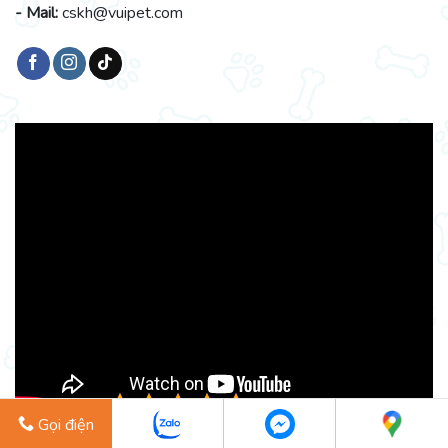
- Mail:
cskh@vuipet.com
5/5 - (1 bình chọn)
Gọi điện