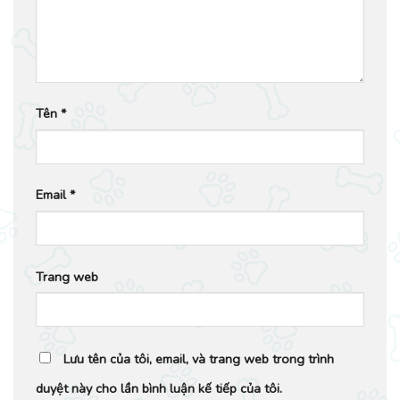
Tên
*
Email
*
Trang web
Lưu tên của tôi, email, và trang web trong trình
duyệt này cho lần bình luận kế tiếp của tôi.