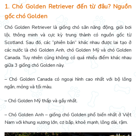
1. Chó Golden Retriever đến từ đâu? Nguồn
gốc chó Golden
Chó Golden Retriever là giống chó săn năng động, giỏi bơi
lội, thông minh và cực kỳ trung thành có nguồn gốc từ
Scotland. Sau đó, các “phiên bản” khác nhau được lai tạo ở
các nước là chó Golden Anh, chó Golden Mỹ và chó Golden
Canada. Tuy nhiên cũng không có quá nhiều điểm khác nhau
giữa 3 giống chó Golden này.
– Chó Golden Canada có ngoại hình cao nhất với bộ lông
ngắn, mỏng và tối màu.
– Chó Golden Mỹ thấp và gầy nhất.
– Chó Golden Anh – giống chó Golden phổ biến nhất ở Việt
Nam với khung xương lớn, cơ bắp, khoẻ mạnh, lông dài, rậm.