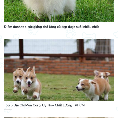
Điểm danh top các giống chó lông xù đẹp được nuôi nhiều nhất
Top 5 Địa Chỉ Mua Corgi Uy Tín – Chất Lượng TPHCM