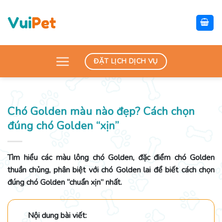
Skip
to
content
ĐẶT LỊCH DỊCH VỤ
Chó Golden màu nào đẹp? Cách chọn
đúng chó Golden “xịn”
Tìm hiểu các màu lông chó Golden, đặc điểm chó Golden
thuần chủng, phân biệt với chó Golden lai để biết cách chọn
đúng chó Golden “chuẩn xịn” nhất.
Nội dung bài viết: