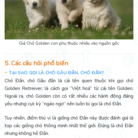
Giá Chó Golden con phụ thuộc nhiều vào nguồn gốc
5. Các câu hỏi phổ biến
TẠI SAO GỌI LÀ CHÓ GÂU ĐẦN, CHÓ ĐẦN?
Chó Đần, chó Gâu đần là cái tên quen thuộc khi gọi chó
Golden Retreiver, là cách gọi “Việt hoá” từ cái tên Golden.
Ngoài ra, chó Golden còn có rất nhiều các hành động đáng
yêu nhưng cực kỳ “ngáo ngơ” nên luôn bị gọi là chó Đần.
Tuy nhiên, điểm thú vị là giống chó Đần này được đánh giá là
top các giống chó thông minh nhất thế giới. Đúng là chó Đần
nhưng không hề Đần.