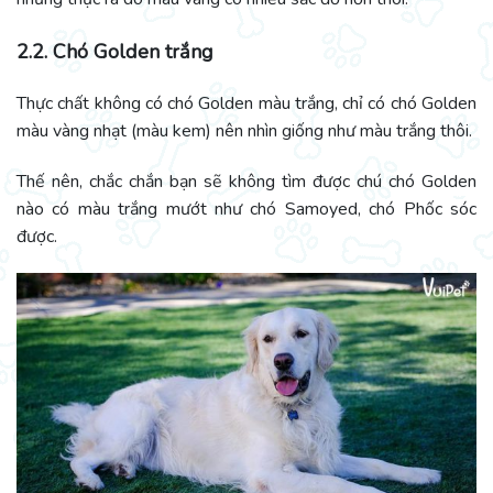
2.2. Chó Golden trắng
Thực chất không có chó Golden màu trắng, chỉ có chó Golden
màu vàng nhạt (màu kem) nên nhìn giống như màu trắng thôi.
Thế nên, chắc chắn bạn sẽ không tìm được chú chó Golden
nào có màu trắng mướt như chó Samoyed, chó Phốc sóc
được.