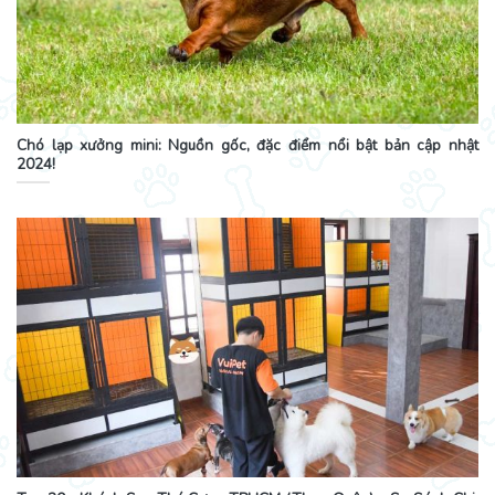
Chó lạp xưởng mini: Nguồn gốc, đặc điểm nổi bật bản cập nhật
2024!