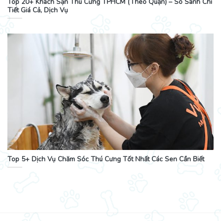
Top 20+ Khách Sạn Thú Cưng TPHCM (Theo Quận) – So Sánh Chi
Tiết Giá Cả, Dịch Vụ
Top 5+ Dịch Vụ Chăm Sóc Thú Cưng Tốt Nhất Các Sen Cần Biết