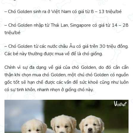
– Chó Golden sinh ra ở Việt Nam có giá từ 8 – 13 triệu/bé
– Chó Golden nhập từ Thái Lan, Singapore có giá từ 14 – 28
triệu/bé
– Chó Golden từ các nước châu Âu có giá trên 30 triệu đồng.
Các bé này thường được mua về để là chó giống.
Chính vì sự đa dạng về giá của chó Golden, do đó cần cẩn
thận khi chọn mua chó Golden, một chú chó Golden có nguồn
gốc tốt sẽ hạn chế được các vấn đề sức khoẻ cũng như luôn
có sự tinh khôn, nhanh nhẹn ở giống chó này.