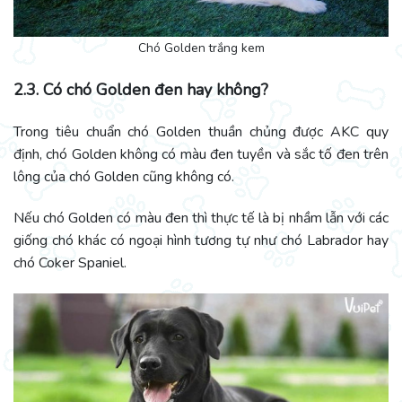
Chó Golden trắng kem
2.3. Có chó Golden đen hay không?
Trong tiêu chuẩn chó Golden thuần chủng được AKC quy
định, chó Golden không có màu đen tuyền và sắc tố đen trên
lông của chó Golden cũng không có.
Nếu chó Golden có màu đen thì thực tế là bị nhầm lẫn với các
giống chó khác có ngoại hình tương tự như chó Labrador hay
chó Coker Spaniel.