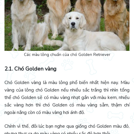
Các màu lông chuẩn của chó Golden Retriever
2.1. Chó Golden vàng
Chó Golden vàng là màu lông phổ biến nhất hiện nay. Màu
vàng của lông chó Golden nếu nhiều sắc trắng thì nhìn tổng
thể chó Golden sẽ có màu vàng nhạt gần với màu kem, nhiều
sắc vàng hơn thì chó Golden có màu vàng sẫm, thậm chí
ngoài nắng còn có màu vàng hơi ánh đỏ.
Chính vì thế, đôi lúc bạn nghe qua giống chó Golden màu đỏ,
nhưng thực ra do màu vàng có nhiều sắc đỏ hơn thôi.