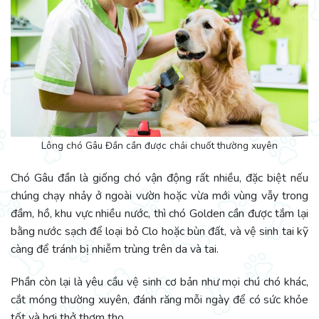
Lông chó Gâu Đần cần được chải chuốt thường xuyên
Chó Gâu đần là giống chó vận động rất nhiều, đặc biệt nếu
chúng chạy nhảy ở ngoài vườn hoặc vừa mới vùng vẫy trong
đầm, hồ, khu vực nhiều nước, thì chó Golden cần được tắm lại
bằng nước sạch để loại bỏ Clo hoặc bùn đất, và vệ sinh tai kỹ
càng để tránh bị nhiễm trùng trên da và tai.
Phần còn lại là yêu cầu vệ sinh cơ bản như mọi chú chó khác,
cắt móng thường xuyên, đánh răng mỗi ngày để có sức khỏe
tốt và hơi thở thơm tho.