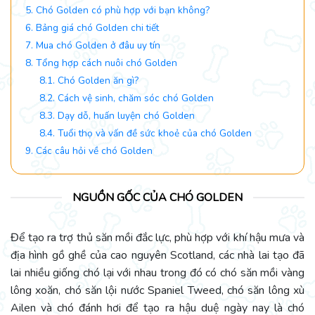
5. Chó Golden có phù hợp với bạn không?
6. Bảng giá chó Golden chi tiết
7. Mua chó Golden ở đâu uy tín
8. Tổng hợp cách nuôi chó Golden
8.1. Chó Golden ăn gì?
8.2. Cách vệ sinh, chăm sóc chó Golden
8.3. Dạy dỗ, huấn luyện chó Golden
8.4. Tuổi thọ và vấn đề sức khoẻ của chó Golden
9. Các câu hỏi về chó Golden
NGUỒN GỐC CỦA CHÓ GOLDEN
Để tạo ra trợ thủ săn mồi đắc lực, phù hợp với khí hậu mưa và
địa hình gồ ghề của cao nguyên Scotland, các nhà lai tạo đã
lai nhiều giống chó lại với nhau trong đó có chó săn mồi vàng
lông xoăn, chó săn lội nước Spaniel Tweed, chó săn lông xù
Ailen và chó đánh hơi để tạo ra hậu duệ ngày nay là chó