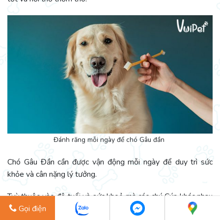
Đánh răng mỗi ngày để chó Gâu đần
Chó Gâu Đần cần được vận động mỗi ngày để duy trì sức
khỏe và cân nặng lý tưởng.
Tuỳ thuộc vào độ tuổi và sức khoẻ mà các chú Cún khác nhau
Gọi điện
cần thời gian vận động khác nhau, nhưng ít nhất là từ 1 giờ