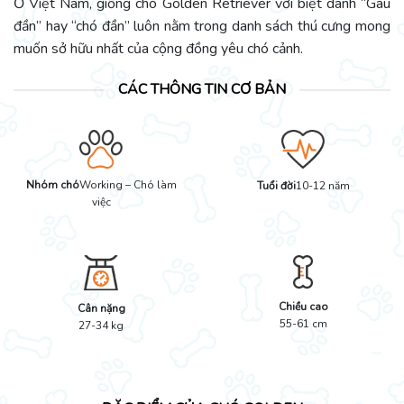
Ở Việt Nam, giống chó Golden Retriever với biệt danh “Gâu
đần” hay “chó đần” luôn nằm trong danh sách thú cưng mong
muốn sở hữu nhất của cộng đồng yêu chó cảnh.
CÁC THÔNG TIN CƠ BẢN
Nhóm chó
Working – Chó làm
Tuổi đời
10-12 năm
việc
Chiều cao
Cân nặng
55-61 cm
27-34 kg