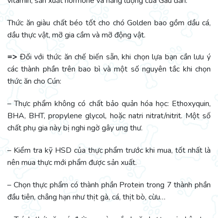
vitamin, sản xuất hormone và năng lượng của Gâu đần.
Thức ăn giàu chất béo tốt cho chó Golden bao gồm dầu cá,
dầu thực vật, mỡ gia cầm và mỡ động vật.
=>
Đối với thức ăn chế biến sẵn, khi chọn lựa bạn cần lưu ý
các thành phần trên bao bì và một số nguyên tắc khi chọn
thức ăn cho Cún:
– Thực phẩm không có chất bảo quản hóa học: Ethoxyquin,
BHA, BHT, propylene glycol, hoặc natri nitrat/nitrit. Một số
chất phụ gia này bị nghi ngờ gây ung thư.
– Kiểm tra kỹ HSD của thực phẩm trước khi mua, tốt nhất là
nên mua thực mới phẩm được sản xuất.
– Chọn thực phẩm có thành phần Protein trong 7 thành phần
đầu tiên, chẳng hạn như thịt gà, cá, thịt bò, cừu…