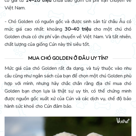
có giá từ
14–28 triệu
chưa bao gồm chi phí vận chuyển về
Việt Nam.
- Chó Golden có nguồn gốc và được sinh sản từ châu Âu có
mức giá cao nhất: khoảng
30–40 triệu
cho một chú chó
Golden chưa có chi phí vận chuyển về Việt Nam. Và tất nhiên,
chất lượng của giống Cún này thì siêu tốt.
MUA CHÓ GOLDEN Ở ĐÂU UY TÍN?
Mức giá của chó Golden rất đa dạng, và tuỳ thuộc vào nhu
cầu cũng như ngân sách của bạn để chọn một chú Golden phù
hợp với mình, nhưng hãy chắc chắn rằng địa chỉ mua chó
Golden bạn chọn lựa là thật sự uy tín, có thể chứng minh
được nguồn gốc xuất xứ của Cún và các dịch vụ, chế độ bảo
hành sức khoẻ cho Cún đảm bảo.