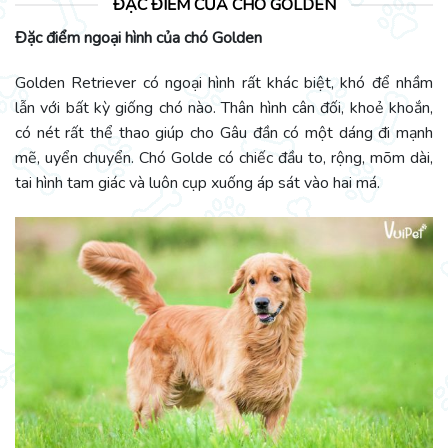
ĐẶC ĐIỂM CỦA CHÓ GOLDEN
Đặc điểm ngoại hình của chó Golden
Golden Retriever có ngoại hình rất khác biệt, khó để nhầm
lẫn với bất kỳ giống chó nào. Thân hình cân đối, khoẻ khoắn,
có nét rất thể thao giúp cho Gâu đần có một dáng đi mạnh
mẽ, uyển chuyển. Chó Golde có chiếc đầu to, rộng, mõm dài,
tai hình tam giác và luôn cụp xuống áp sát vào hai má.