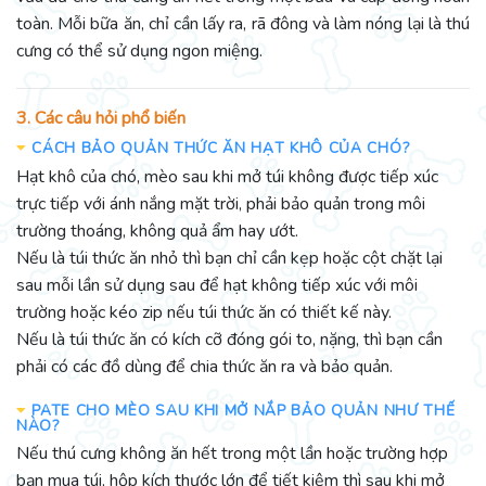
toàn. Mỗi bữa ăn, chỉ cần lấy ra, rã đông và làm nóng lại là thú
cưng có thể sử dụng ngon miệng.
3. Các câu hỏi phổ biến
CÁCH BẢO QUẢN THỨC ĂN HẠT KHÔ CỦA CHÓ?
Hạt khô của chó, mèo sau khi mở túi không được tiếp xúc
trực tiếp với ánh nắng mặt trời, phải bảo quản trong môi
trường thoáng, không quả ẩm hay ướt.
Nếu là túi thức ăn nhỏ thì bạn chỉ cần kẹp hoặc cột chặt lại
sau mỗi lần sử dụng sau để hạt không tiếp xúc với môi
trường hoặc kéo zip nếu túi thức ăn có thiết kế này.
Nếu là túi thức ăn có kích cỡ đóng gói to, nặng, thì bạn cần
phải có các đồ dùng để chia thức ăn ra và bảo quản.
PATE CHO MÈO SAU KHI MỞ NẮP BẢO QUẢN NHƯ THẾ
NÀO?
Nếu thú cưng không ăn hết trong một lần hoặc trường hợp
bạn mua túi, hộp kích thước lớn để tiết kiệm thì sau khi mở