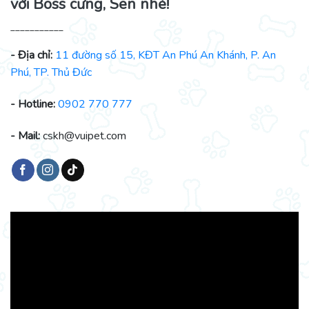
với Boss cưng, Sen nhé!
___________
- Địa chỉ:
11 đường số 15, KĐT An Phú An Khánh, P. An
Phú, TP. Thủ Đức
- Hotline:
0902 770 777
- Mail:
cskh@vuipet.com