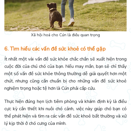
Xã hội hoá cho Cún là điều quan trọng
6. Tìm hiểu các vấn đề sức khoẻ có thể gặp
Ít nhất một vài vấn đề sức khỏe chắc chắn sẽ xuất hiện trong
cuộc đời của chú chó của bạn. Nếu may mắn, bạn sẽ chỉ thấy
một số vấn đề sức khỏe thông thường dễ giải quyết hơn một
chút, nhưng cũng cần chuẩn bị cho những vấn đề sức khoẻ
nghiệm trọng hoặc tệ hơn là Cún phải cấp cứu.
Thực hiện đúng hẹn lịch tiêm phòng và khám định kỳ là điều
cực kỳ cần thiết khi nuôi chó cảnh, việc này giúp chó bạn có
thể phát hiện và tìm ra các vấn đề sức khoẻ bất thường và xử
lý kịp thời ở chó cưng của mình.