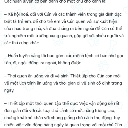
Các huấn luyện cơ bản dành cho một chú chó cảnh là:
– Xã hội hoá, đối với Cún và các thành viên trong gia đình đặc
biệt là trẻ em, để cho trẻ em và Cún quen với sự xuất hiện
của nhau trong nhà, và đưa chúng ra bên ngoài để Cún có thể
trải nghiệm môi trường xung quanh, gặp gỡ với nhiều người và
các thú cưng khác.
– Huấn luyện vâng lời bao gồm các mệnh lệnh cơ bản như gọi
tên, đi, ngồi, đứng, ra ngoài, không được…
– Thói quen ăn uống và đi vệ sinh: Thiết lập cho Cún con mới
về một lịch trình ăn uống và thời gian đi vệ sinh cố định trong
ngày.
– Thiết lập một thói quen tập thể dục: Việc vận động sẽ rất
đơn giản đối với các loại chó cảnh có mức năng lượng cao,
nhưng khá khó khăn với những giống chó cảnh thụ động, tuy
nhiên việc vận động hàng ngày là quan trọng với mỗi chú Cún