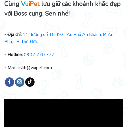
Cùng
Vui
Pet
lưu giữ các khoảnh khắc đẹp
với Boss cưng, Sen nhé!
___________
- Địa chỉ:
11 đường số 15, KĐT An Phú An Khánh, P. An
Phú, TP. Thủ Đức
- Hotline:
0902 770 777
- Mail:
cskh@vuipet.com