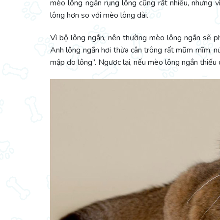
mèo lông ngắn rụng lông cũng rất nhiều, nhưng v
lông hơn so với mèo lông dài.
Vì bộ lông ngắn, nên thường mèo lông ngắn sẽ ph
Anh lông ngắn hơi thừa cân trông rất mũm mĩm, nú
mập do lông”. Ngược lại, nếu mèo lông ngắn thiếu ch