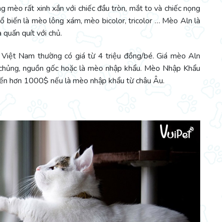
 mèo rất xinh xắn với chiếc đầu tròn, mắt to và chiếc nọng
 biến là mèo lông xám, mèo bicolor, tricolor … Mèo Aln là
 quấn quít với chủ.
 Việt Nam thường có giá từ 4 triệu đồng/bé. Giá mèo Aln
n chủng, nguồn gốc hoặc là mèo nhập khẩu. Mèo Nhập Khẩu
 đến hơn 1000$ nếu là mèo nhập khẩu từ châu Âu.