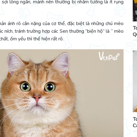
ì sợi lông ngắn, mảnh nên thường bị nhầm tưởng là ít rụng
ản ánh rõ cân nặng của cơ thể, đặc biệt là những chú mèo
T
c ních, tránh trường hợp các Sen thường “biện hộ” là “ mèo
Q
ất, ốm yếu thì thể hiện rất rõ.
T
C