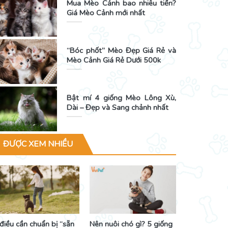
Mua Mèo Cảnh bao nhiêu tiền?
Giá Mèo Cảnh mới nhất
“Bóc phốt” Mèo Đẹp Giá Rẻ và
Mèo Cảnh Giá Rẻ Dưới 500k
Bật mí 4 giống Mèo Lông Xù,
Dài – Đẹp và Sang chảnh nhất
ĐƯỢC XEM NHIỀU
điều cần chuẩn bị “sẵn
Nên nuôi chó gì? 5 giống