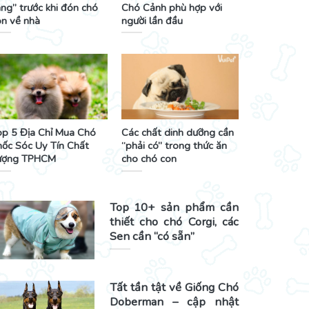
ng” trước khi đón chó
Chó Cảnh phù hợp với
on về nhà
người lần đầu
op 5 Địa Chỉ Mua Chó
Các chất dinh dưỡng cần
hốc Sóc Uy Tín Chất
“phải có” trong thức ăn
ượng TPHCM
cho chó con
Top 10+ sản phẩm cần
thiết cho chó Corgi, các
Sen cần “có sẵn”
Tất tần tật về Giống Chó
Doberman – cập nhật