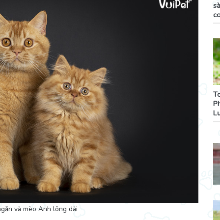
sà
c
T
P
L
gắn và mèo Anh lông dài