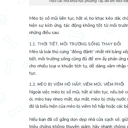
Theo các nhà khoa học phương Tây, đôi khi mèo hắt 
Mèo bị sổ mũi liên tục, hắt xì, ho khạc kéo dài, 
hiện sự kích ứng, tác động không tốt từ môi trư
những điều sau:
1.1. THỜI TIẾT, MÔI TRƯỜNG SỐNG THAY ĐỔI
Mèo là loài thú cưng “đỏng đảnh” nhất nhì bảng xế
tiết, môi trường sống cũng đủ để em ấy phản ứng n
cho nhiều loại vi khuẩn tích tụ, dễ dàng xâm nhập
tục.
1.2. MÈO BỊ VIÊM HÔ HẤP, VIÊM MŨI, VIÊM PHỔI
Ngoài việc mèo bị sổ mũi, hắt xì liên tục, nếu bé 
ói, mèo hay nheo mắt, dụi mắt, mèo bị chảy nước mũ
đó là biểu hiện của mèo bị viêm hô hấp hoặc các b
Nếu bạn đã cố gắng dọn dẹp nhà cửa sạch sẽ, giữ
triệu chứng không thuyên giảm, hãy nhanh chóng 