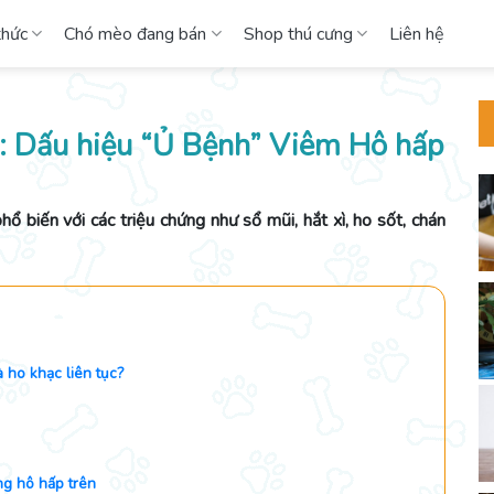
thức
Chó mèo đang bán
Shop thú cưng
Liên hệ
ục: Dấu hiệu “Ủ Bệnh” Viêm Hô hấp
 biến với các triệu chứng như sổ mũi, hắt xì, ho sốt, chán
à ho khạc liên tục?
ng hô hấp trên