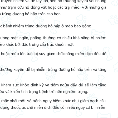
truyền nhiễm và dễ lây lan, nên nó thường xảy ra với những
như trạm cứu hộ động vật hoặc các trại mèo. Với những gia
 trùng đường hô hấp trên cao hơn.
ắc bệnh nhiễm trùng đường hô hấp ở mèo bao gồm:
ương mặt ngắn, phẳng thường có nhiều khả năng bị nhiễm
èo khác bởi đặc trưng cấu trúc khuôn mặt.
 hoặc mèo lớn tuổi bị suy giảm chức năng miễn dịch đều dễ
 thường xuyên dễ bị nhiễm trùng đường hô hấp trên và tăng
c khám sức khỏe định kỳ và tiêm ngừa đầy đủ sẽ làm tăng
o và khiến tình trạng bệnh trở nên nghiêm trọng.
ắc phải một số bệnh nguy hiểm khác như giảm bạch cầu,
 dụng thuốc ức chế miễn dịch đều có nhiều nguy cơ bị nhiễm