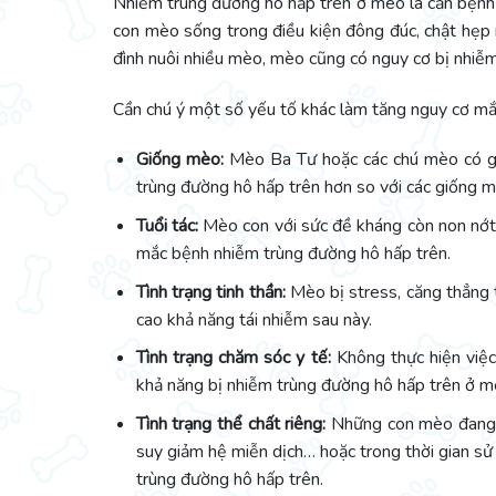
Nhiễm trùng đường hô hấp trên ở mèo là căn bệnh 
con mèo sống trong điều kiện đông đúc, chật hẹp 
đình nuôi nhiều mèo, mèo cũng có nguy cơ bị nhiễm
Cần chú ý một số yếu tố khác làm tăng nguy cơ m
Giống mèo:
Mèo Ba Tư hoặc các chú mèo có g
trùng đường hô hấp trên hơn so với các giống m
Tuổi tác:
Mèo con với sức đề kháng còn non nớt
mắc bệnh nhiễm trùng đường hô hấp trên.
Tình trạng tinh thần:
Mèo bị stress, căng thẳng
cao khả năng tái nhiễm sau này.
Tình trạng chăm sóc y tế:
Không thực hiện việ
khả năng bị nhiễm trùng đường hô hấp trên ở mè
Tình trạng thể chất riêng:
Những con mèo đang m
suy giảm hệ miễn dịch… hoặc trong thời gian sử
trùng đường hô hấp trên.