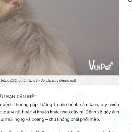
C
 trùng đường hô hấp trên do cấu trúc khuôn mặt
ỀU BẠN CẦN BIẾT
 bệnh thường gặp, tương tự như bệnh cảm lạnh, tuy nhiên
 loại vi rút hoặc vi khuẩn khác nhau gây ra. Bệnh sẽ gây ảnh
ư: mũi, họng và xoang – chứ không phải phổi mèo.