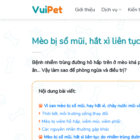
Skip
Giới thiệu
Dịch vụ
Kiến 
to
content
Mèo bị sổ mũi, hắt xì liên t
Bệnh nhiễm trùng đường hô hấp trên ở mèo khá phổ
ăn… Vậy làm sao để phòng ngừa và điều trị?
Nội dung bài viết:
Vì sao mèo bị sổ mũi, hay hắt xì, chảy nước mũi v
Thời tiết, môi trường sống thay đổi
Mèo bị viêm hô hấp, viêm mũi, viêm phổi
​​​​​​​
Các nguyên nhân thường gặp khác
Mèo bị sổ mũi, hắt xì liên tục do nhiễm trùng đườ