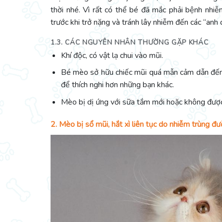
thời nhé. Vì rất có thể bé đã mắc phải bệnh nhi
trước khi trở nặng và tránh lây nhiễm đến các “anh 
1.3. CÁC NGUYÊN NHÂN THƯỜNG GẶP KHÁC
Khí độc, có vật lạ chui vào mũi.
Bé mèo sở hữu chiếc mũi quá mẫn cảm dẫn đến k
để thích nghi hơn những bạn khác.
Mèo bị dị ứng với sữa tắm mới hoặc không được
2. Mèo bị sổ mũi, hắt xì liên tục do nhiễm trùng đ