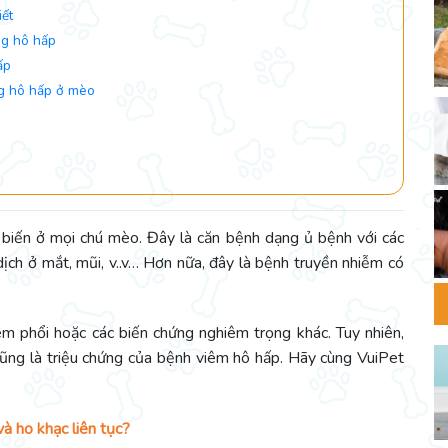
iết
ng hô hấp
ấp
ường hô hấp ở mèo
biến ở mọi chú mèo. Đây là căn bệnh dạng ủ bệnh với các
 dịch ở mắt, mũi, v..v… Hơn nữa, đây là bệnh truyền nhiễm có
êm phổi hoặc các biến chứng nghiêm trọng khác. Tuy nhiên,
 cũng là triệu chứng của bệnh viêm hô hấp. Hãy cùng VuiPet
và ho khạc liên tục?