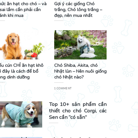
ức ăn hạt cho chó – và
Gợi ý các giống Chó
sai lầm cần phải cần
trắng, Chó lông trắng –
ánh khi mua
đẹp, nên mua nhất
u cún CHỈ ăn hạt khô
Chó Shiba, Akita, chó
ì đây là cách để bổ
Nhật lùn – Nên nuôi giống
ung dinh dưỡng
chó Nhật nào?
1 COMMENT
Top 10+ sản phẩm cần
thiết cho chó Corgi, các
Sen cần “có sẵn”