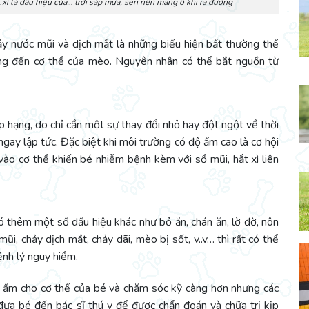
xì là dấu hiệu của… trời sắp mưa, sen nên mang ô khi ra đường
chảy nước mũi và dịch mắt là những biểu hiện bất thường thể
ờng đến cơ thể của mèo. Nguyên nhân có thể bắt nguồn từ
p hạng, do chỉ cần một sự thay đổi nhỏ hay đột ngột về thời
gay lập tức. Đặc biệt khi môi trường có độ ẩm cao là cơ hội
 vào cơ thể khiến bé nhiễm bệnh kèm với sổ mũi, hắt xì liên
có thêm một số dấu hiệu khác như bỏ ăn, chán ăn, lờ đờ, nôn
i, chảy dịch mắt, chảy dãi, mèo bị sốt, v..v… thì rất có thể
ệnh lý nguy hiểm.
 ấm cho cơ thể của bé và chăm sóc kỹ càng hơn nhưng các
đưa bé đến bác sĩ thú y để được chẩn đoán và chữa trị kịp