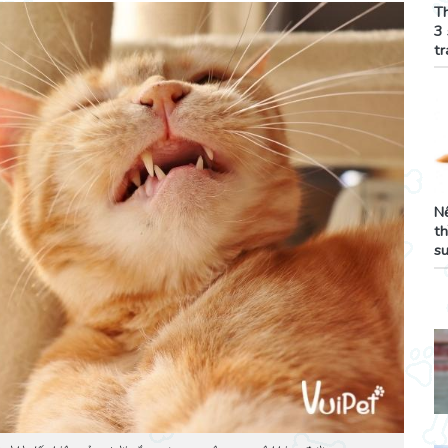
Th
3 
tr
Nế
th
s