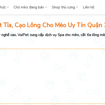
thức
Chó mèo đang bán
Shop thú cưng
Liên hệ
ắt Tỉa, Cạo Lông Cho Mèo Uy Tín Quận 
ay nghề cao, VuiPet cung cấp dịch vụ Spa cho mèo, cắt tỉa lông m