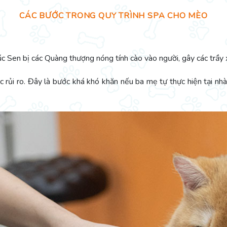
CÁC BƯỚC TRONG QUY TRÌNH SPA CHO MÈO
lúc Sen bị các Quàng thượng nóng tính cào vào người, gây các trầy 
rủi ro. Đây là bước khá khó khăn nếu ba mẹ tự thực hiện tại nhà,