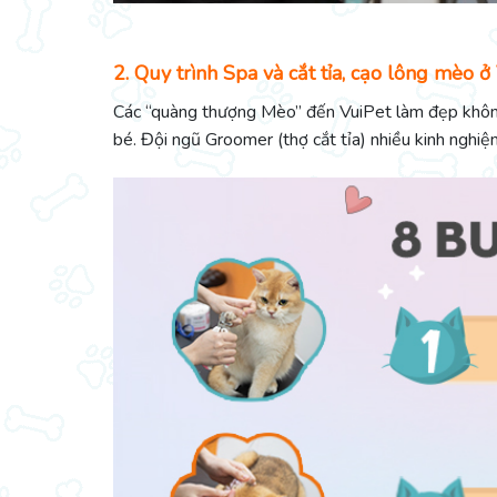
2. Quy trình Spa và cắt tỉa, cạo lông mèo ở
Các “quàng thượng Mèo” đến VuiPet làm đẹp không 
bé. Đội ngũ Groomer (thợ cắt tỉa) nhiều kinh ngh