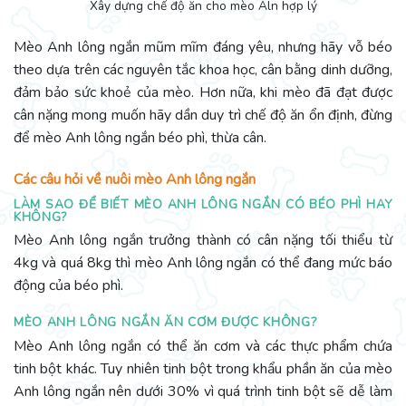
Xây dựng chế độ ăn cho mèo Aln hợp lý
Mèo Anh lông ngắn mũm mĩm đáng yêu, nhưng hãy vỗ béo
theo dựa trên các nguyên tắc khoa học, cân bằng dinh dưỡng,
đảm bảo sức khoẻ của mèo. Hơn nữa, khi mèo đã đạt được
cân nặng mong muốn hãy dần duy trì chế độ ăn ổn định, đừng
để mèo Anh lông ngắn béo phì, thừa cân.
Các câu hỏi về nuôi mèo Anh lông ngắn
LÀM SAO ĐỂ BIẾT MÈO ANH LÔNG NGẮN CÓ BÉO PHÌ HAY
KHÔNG?
Mèo Anh lông ngắn trưởng thành có cân nặng tối thiểu từ
4kg và quá 8kg thì mèo Anh lông ngắn có thể đang mức báo
động của béo phì.
MÈO ANH LÔNG NGẮN ĂN CƠM ĐƯỢC KHÔNG?
Mèo Anh lông ngắn có thể ăn cơm và các thực phẩm chứa
tinh bột khác. Tuy nhiên tinh bột trong khẩu phần ăn của mèo
Anh lông ngắn nên dưới 30% vì quá trình tinh bột sẽ dễ làm