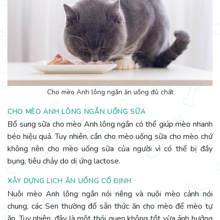
Cho mèo Anh lông ngắn ăn uống đủ chất
CHO MÈO ANH LÔNG NGẮN UỐNG SỮA
Bổ sung sữa cho mèo Anh lông ngắn có thể giúp mèo nhanh
béo hiệu quả. Tuy nhiên, cần cho mèo uống sữa cho mèo chứ
không nên cho mèo uống sữa của người vì có thể bị đầy
bụng, tiêu chảy do dị ứng lactose.
XÂY DỰNG LỊCH ĂN UỐNG CỐ ĐỊNH
Nuôi mèo Anh lông ngắn nói riêng và nuôi mèo cảnh nói
chung, các Sen thường đổ sẵn thức ăn cho mèo để mèo tự
ăn. Tuy nhiên, đây là một thói quen không tốt vừa ảnh hưởng