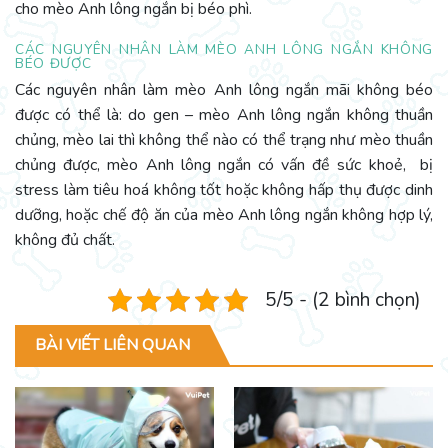
cho mèo Anh lông ngắn bị béo phì.
CÁC NGUYÊN NHÂN LÀM MÈO ANH LÔNG NGẮN KHÔNG
BÉO ĐƯỢC
Các nguyên nhân làm mèo Anh lông ngắn mãi không béo
được có thể là: do gen – mèo Anh lông ngắn không thuần
chủng, mèo lai thì không thể nào có thể trạng như mèo thuần
chủng được, mèo Anh lông ngắn có vấn đề sức khoẻ, bị
stress làm tiêu hoá không tốt hoặc không hấp thụ được dinh
dưỡng, hoặc chế độ ăn của mèo Anh lông ngắn không hợp lý,
không đủ chất.
5/5 - (2 bình chọn)
BÀI VIẾT LIÊN QUAN