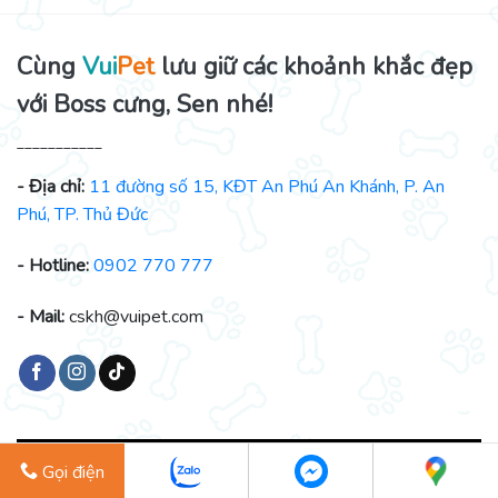
Cùng
Vui
Pet
lưu giữ các khoảnh khắc đẹp
với Boss cưng, Sen nhé!
___________
- Địa chỉ:
11 đường số 15, KĐT An Phú An Khánh, P. An
Phú, TP. Thủ Đức
- Hotline:
0902 770 777
- Mail:
cskh@vuipet.com
Gọi điện