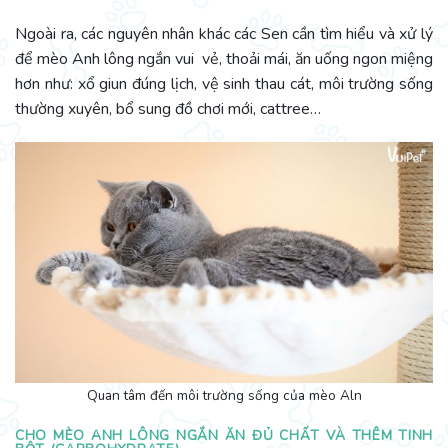
Ngoài ra, các nguyên nhân khác các Sen cần tìm hiểu và xử lý
để mèo Anh lông ngắn vui vẻ, thoải mái, ăn uống ngon miệng
hơn như: xổ giun đúng lịch, vệ sinh thau cát, môi trường sống
thường xuyên, bổ sung đồ chơi mới, cattree…
Quan tâm đến môi trường sống của mèo Aln
CHO MÈO ANH LÔNG NGẮN ĂN ĐỦ CHẤT VÀ THÊM TINH