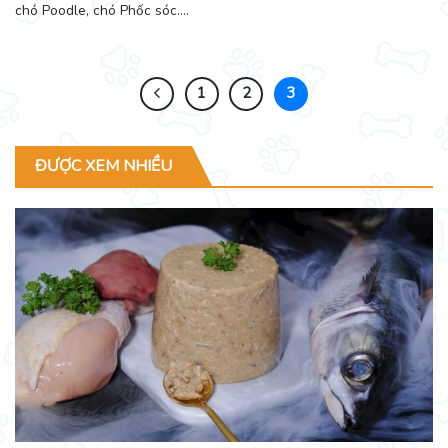
chó Poodle, chó Phốc sóc....
1
2
3
ĐƯỢC XEM NHIỀU