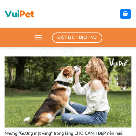
Skip
to
content
ĐẶT LỊCH DỊCH VỤ
Những “Gương mặt vàng” trong làng CHÓ CẢNH ĐẸP nên nuôi