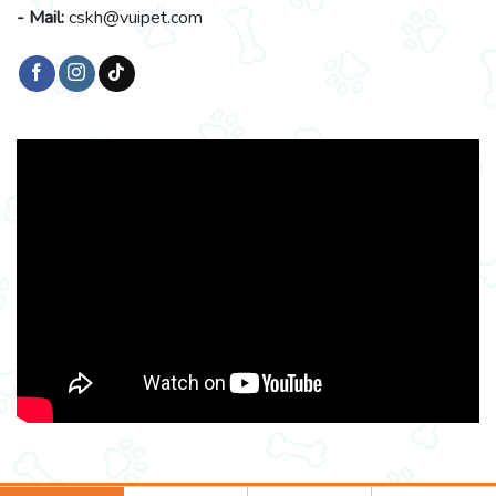
- Mail:
cskh@vuipet.com