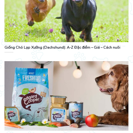
Giống Chó Lạp Xưởng (Dachshund): A-Z Đặc điểm – Giá – Cách nuôi