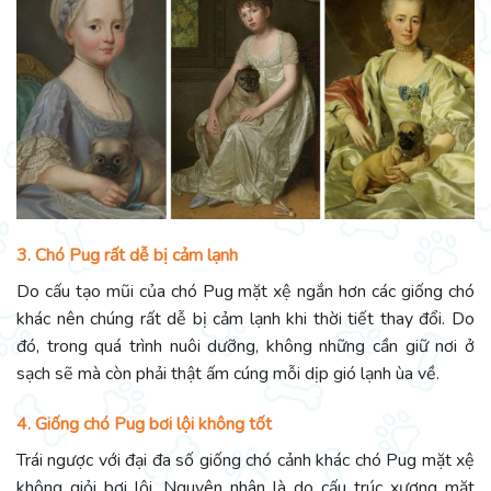
3. Chó Pug rất dễ bị cảm lạnh
Do cấu tạo mũi của chó Pug mặt xệ ngắn hơn các giống chó
khác nên chúng rất dễ bị cảm lạnh khi thời tiết thay đổi. Do
đó, trong quá trình nuôi dưỡng, không những cần giữ nơi ở
sạch sẽ mà còn phải thật ấm cúng mỗi dịp gió lạnh ùa về.
4. Giống chó Pug bơi lội không tốt
Trái ngược với đại đa số giống chó cảnh khác chó Pug mặt xệ
không giỏi bơi lội. Nguyên nhân là do cấu trúc xương mặt