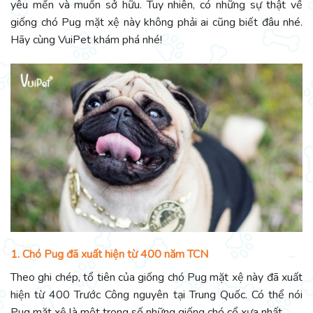
yêu mến và muốn sở hữu. Tuy nhiên, có những sự thật về
giống chó Pug mặt xệ này không phải ai cũng biết đâu nhé.
Hãy cùng VuiPet khám phá nhé!
1. Chó Pug đã xuất hiện từ 400 năm TCN
Theo ghi chép, tổ tiên của giống chó Pug mặt xệ này đã xuất
hiện từ 400 Trước Công nguyên tại Trung Quốc. Có thể nói
Pug mặt xệ là một trong số những giống chó cổ xưa nhất.