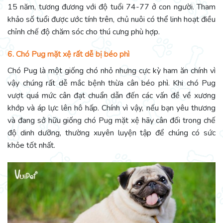
15 năm, tương đương với độ tuổi 74-77 ở con người. Tham
khảo số tuổi được ước tính trên, chủ nuôi có thể linh hoạt điều
chỉnh chế độ chăm sóc cho thú cưng phù hợp.
6. Chó Pug mặt xệ rất dễ bị béo phì
Chó Pug là một giống chó nhỏ nhưng cực kỳ ham ăn chính vì
vậy chúng rất dễ mắc bệnh thừa cân béo phì. Khi chó Pug
vượt quá mức cân đạt chuẩn dẫn đến các vấn đề về xương
khớp và áp lực lên hô hấp. Chính vì vậy, nếu bạn yêu thương
và đang sở hữu giống chó Pug mặt xệ hãy cân đối trong chế
độ dinh dưỡng, thường xuyên luyện tập để chúng có sức
khỏe tốt nhất.