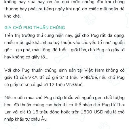
không hay sủa hay ồn ào quá mức nhưng đôi khi chúng
thường hay phát ra tiếng ngáy khi ngủ do chiếc mũi ngắn dễ
khò khè.
GIÁ CHÓ PUG THUẦN CHỦNG
Trên thị trường thú cưng hiện nay, giá chó Pug rất đa dạng,
nhiều mức giá khác nhau tuỳ thuộc vào các yếu tố như: nguồn
gốc – gia phả, màu lông, độ tuổi – giới tính, chó Pug có giấy tờ
hay không có giấy tờ…
Với chó Pug thuần chủng, sinh sản tại Việt Nam không có
giấy tờ của VKA thì có giá từ 8 triệu VNĐ/bé, nếu chó Pug
có giấy tờ sẽ có giá từ 12 triệu VNĐ/bé.
Nếu muốn mua chó Pug nhập khẩu với nguồn gen chất lượng
hơn, độ thuần chủng cao hơn thì có thể nhập chó Pug từ Thái
Lan với giá từ 15 triệu đồng hoặc trên 1500 USD nếu là chó
nhập khẩu từ châu Âu.