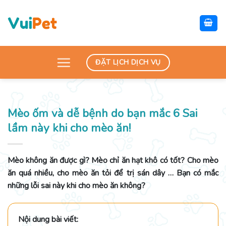
Skip
to
content
ĐẶT LỊCH DỊCH VỤ
Mèo ốm và dễ bệnh do bạn mắc 6 Sai
lầm này khi cho mèo ăn!
Mèo không ăn được gì? Mèo chỉ ăn hạt khô có tốt? Cho mèo
ăn quá nhiều, cho mèo ăn tỏi để trị sán dây … Bạn có mắc
những lỗi sai này khi cho mèo ăn không?
Nội dung bài viết: