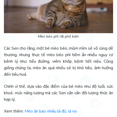
Mèo béo phì rất phổ biến
Các Sen cho rằng, một bé mèo béo, mũm mĩm sẽ vô cùng dễ
thương, nhưng thực tế mèo béo phì tiềm ẩn nhiều nguy cơ
bênh lý như: tiểu đường, viêm khớp, bệnh tiết niệu. Cũng
giống chúng ta, mèo ăn quá nhiều sẽ bị khó tiêu, ảnh hưởng
đến tiêu hoá.
Chính vì thế, dựa vào đặc điểm của bé mèo như độ tuổi, sức
khoẻ, mức năng lượng mà các Sen cần cân đối lượng thức ăn
hợp lý.
Xem thêm:
Mèo ăn bao nhiêu là đủ, là no