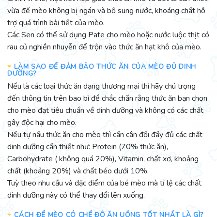
vừa để mèo không bị ngán và bổ sung nước, khoáng chất hỗ
trợ quá trình bài tiết của mèo.
Các Sen có thể sử dụng Pate cho mèo hoặc nước luộc thịt có
rau củ nghiền nhuyễn để trộn vào thức ăn hạt khô của mèo.
LÀM SAO ĐỂ ĐẢM BẢO THỨC ĂN CỦA MÈO ĐỦ DINH
DƯỠNG?
Nếu là các loại thức ăn dạng thương mại thì hãy chú trọng
đến thông tin trên bao bì để chắc chắn rằng thức ăn bạn chọn
cho mèo đạt tiêu chuẩn về dinh dưỡng và không có các chất
gây độc hại cho mèo.
Nếu tự nấu thức ăn cho mèo thì cần cân đối đầy đủ các chất
dinh dưỡng cần thiết như: Protein (70% thức ăn),
Carbohydrate ( không quá 20%), Vitamin, chất xơ, khoảng
chất (khoảng 20%) và chất béo dưới 10%.
Tuỳ theo nhu cầu và đặc điểm của bé mèo mà tỉ lệ các chất
dinh dưỡng này có thể thay đổi lên xuống.
CÁCH ĐỂ MÈO CÓ CHẾ ĐỘ ĂN UỐNG TỐT NHẤT LÀ GÌ?