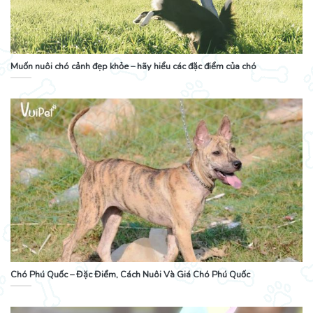
Muốn nuôi chó cảnh đẹp khỏe – hãy hiểu các đặc điểm của chó
Chó Phú Quốc – Đặc Điểm, Cách Nuôi Và Giá Chó Phú Quốc