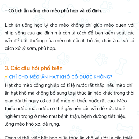
– Có lịch ăn uống cho mèo phù hợp và cố định.
Lịch ăn uống hợp lý cho mèo không chỉ giúp mèo quen với
nhịp sống của gia đình mà còn là cách để bạn kiểm soát các
vấn đề bất thường của mèo như ăn ít, bỏ ăn, chán ăn… và có
cách xử lý sớm, phù hợp.
3. Các câu hỏi phổ biến
CHỈ CHO MÈO ĂN HẠT KHÔ CÓ ĐƯỢC KHÔNG?
Hạt cho mèo công nghiệp có tỉ lệ nước rất thấp, nếu mèo chỉ
ăn hạt khô mà không bổ sung loại thức ăn nào khác trong thời
gian dài thì nguy cơ cơ thể mèo bị thiếu nước rất cao. Mèo
thiếu nước, mất nước có thể gây nên các vấn đề sức khoẻ
nghiêm trọng ở mèo như bệnh thận, bệnh đường tiết niệu,
lông mèo khô xơ, dễ rụng.
Chính vì thế, việc kết hợp giữa thức ăn khô và ướt là cần thiết,