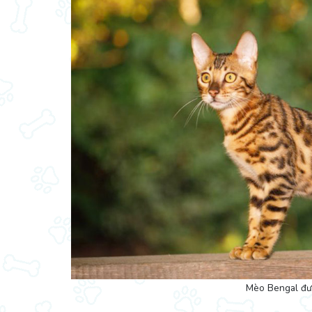
Mèo Bengal đư