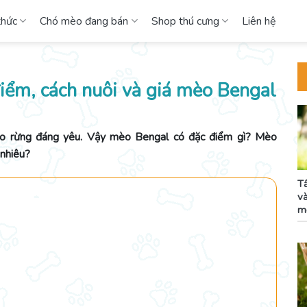
thức
Chó mèo đang bán
Shop thú cưng
Liên hệ
ểm, cách nuôi và giá mèo Bengal
o rừng đáng yêu. Vậy mèo Bengal có đặc điểm gì? Mèo
nhiêu?
T
v
m