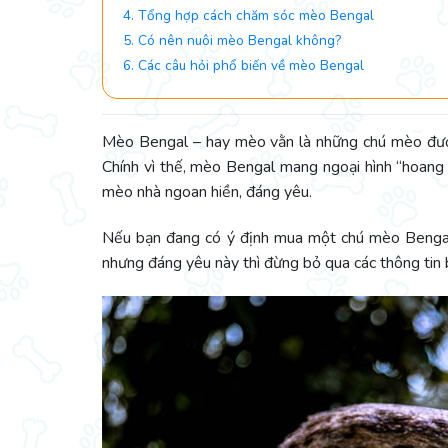
4. Tổng hợp cách chăm sóc mèo Bengal
5. Có nên nuôi mèo Bengal không?
6. Các câu hỏi phổ biến về mèo Bengal
Mèo Bengal – hay mèo vằn là những chú mèo được
Chính vì thế, mèo Bengal mang ngoại hình “hoang
mèo nhà ngoan hiền, đáng yêu.
Nếu bạn đang có ý định mua một chú mèo Bengal 
nhưng đáng yêu này thì đừng bỏ qua các thông tin 