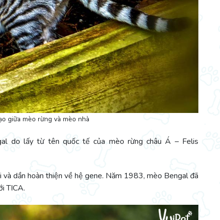
tạo giữa mèo rừng và mèo nhà
l do lấy từ tên quốc tế của mèo rừng châu Á – Felis
ời và dần hoàn thiện về hệ gene. Năm 1983, mèo Bengal đã
ới TICA.