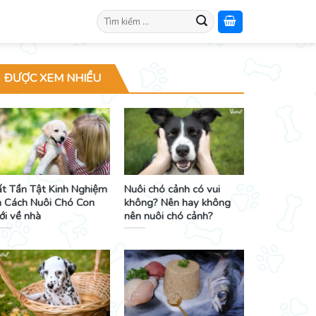
Search
for:
ĐƯỢC XEM NHIỀU
ất Tần Tật Kinh Nghiệm
Nuôi chó cảnh có vui
à Cách Nuôi Chó Con
không? Nên hay không
ới về nhà
nên nuôi chó cảnh?