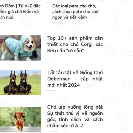
hó Đốm | Từ A-Z đặc
Các loại pate cho chó,
iểm, giá chó Đốm và
cách chọn pate cho chó
ch nuôi
ngon và tiết kiệm
Top 10+ sản phẩm cần
thiết cho chó Corgi, các
Sen cần “có sẵn”
Tất tần tật về Giống Chó
Doberman – cập nhật
mới nhất 2024
Chó lạp xưởng lông dài:
Sự thật thú vị về nguồn
gốc, tính cách và cách
chăm sóc từ A-Z