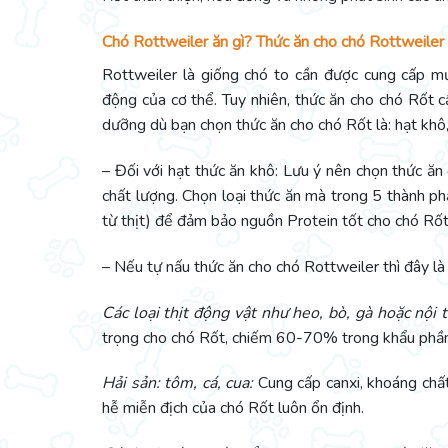
Chó Rottweiler ăn gì? Thức ăn cho chó Rottweile
Rottweiler là giống chó to cần được cung cấp m
động của cơ thể. Tuy nhiên, thức ăn cho chó Rốt 
dưỡng dù bạn chọn thức ăn cho chó Rốt là: hạt khô,
– Đối với hạt thức ăn khô: Lưu ý nên chọn thức ăn
chất lượng. Chọn loại thức ăn mà trong 5 thành p
từ thịt) để đảm bảo nguồn Protein tốt cho chó Rốt 
– Nếu tự nấu thức ăn cho chó Rottweiler thì đây là
Các loại thịt động vật như heo, bò, gà hoặc nội 
trọng cho chó Rốt, chiếm 60-70% trong khẩu phần
Hải sản: tôm, cá, cua:
Cung cấp canxi, khoáng chất
hễ miễn địch của chó Rốt luôn ổn định.