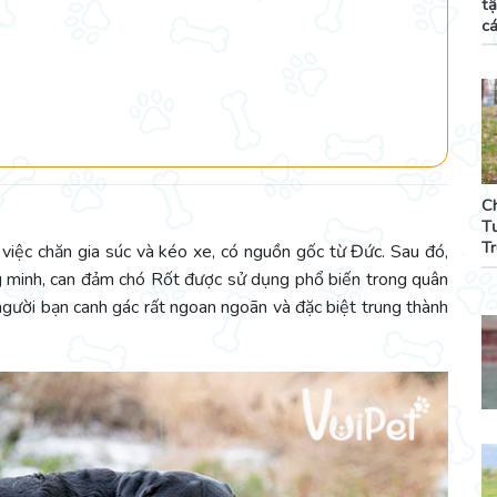
tậ
c
C
T
T
việc chăn gia súc và kéo xe, có nguồn gốc từ Đức. Sau đó,
g minh, can đảm chó Rốt được sử dụng phổ biến trong quân
người bạn canh gác rất ngoan ngoãn và đặc biệt trung thành