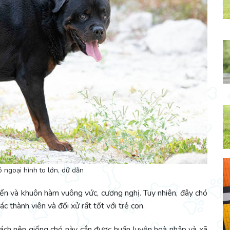
ó ngoại hình to lớn, dữ dằn
iển và khuôn hàm vuông vức, cương nghị. Tuy nhiên, đây chó
c thành viên và đối xử rất tốt với trẻ con.
cách nên giống chó này cần được huấn luyện hoà nhập và xã