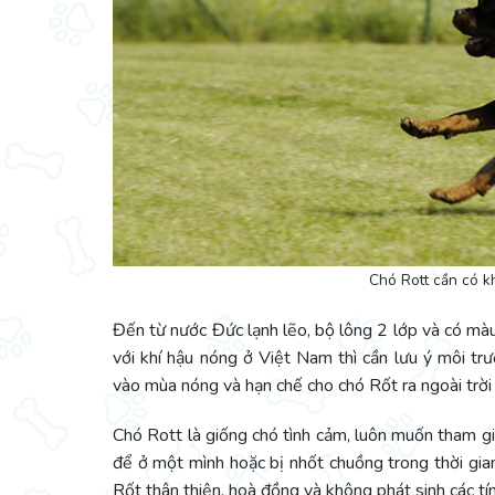
Chó Rott cần có k
Đến từ nước Đức lạnh lẽo, bộ lông 2 lớp và có màu
với khí hậu nóng ở Việt Nam thì cần lưu ý môi t
vào mùa nóng và hạn chế cho chó Rốt ra ngoài trời 
Chó Rott là giống chó tình cảm, luôn muốn tham g
để ở một mình hoặc bị nhốt chuồng trong thời gia
Rốt thân thiện, hoà đồng và không phát sinh các tí