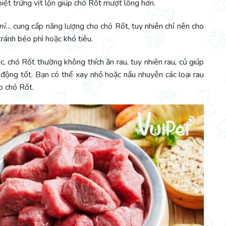
iệt trứng vịt lộn giúp chó Rốt mượt lông hơn.
 mì…
cung cấp năng lượng cho chó Rốt, tuy nhiên chỉ nên cho
ránh béo phì hoặc khó tiêu.
, chó Rốt thường không thích ăn rau, tuy nhiên rau, củ giúp
 động tốt. Bạn có thể xay nhỏ hoặc nấu nhuyễn các loại rau
ho chó Rốt.