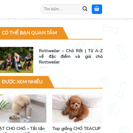
Search
for:
CÓ THỂ BẠN QUAN TÂM
Rottweiler – Chó Rốt | Từ A-Z
về đặc điểm và giá chó
Rottweiler
ĐƯỢC XEM NHIỀU
ẠT CHO CHÓ – Tất tần
Top giống CHÓ TEACUP