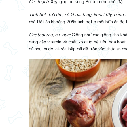
Các loại trứng:
giúp bổ sung Protein cho chó, đặc b
Tinh bột:
từ cơm, củ khoai lang, khoai tây, bánh
chó Rốt ăn khoảng 20% tinh bột ở mỗi bữa ăn để t
Các loại rau, củ, quả:
Giống như các giống chó khác
cung cấp vitamin và chất xơ giúp hệ tiêu hoá hoạt
củ như: bí đỏ, cà rốt, bắp cải để trộn vào thức ăn c