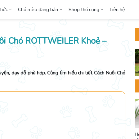
thức
Chó mèo đang bán
Shop thú cưng
Liên hệ
uôi Chó ROTTWEILER Khoẻ –
yện, dạy dỗ phù hợp. Cùng tìm hiểu chi tiết Cách Nuôi Chó
H