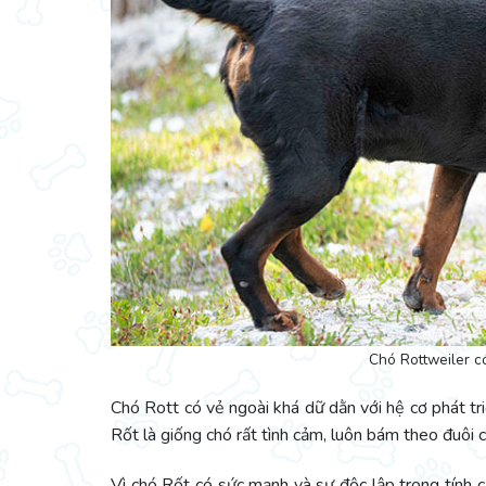
Chó Rottweiler c
Chó Rott có vẻ ngoài khá dữ dằn với hệ cơ phát tr
Rốt là giống chó rất tình cảm, luôn bám theo đuôi cá
Vì chó Rốt có sức mạnh và sự độc lập trong tính 