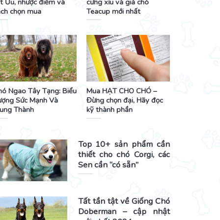
t Ưu, nhược điểm và
cưng xỉu và giá chó
ách chọn mua
Teacup mới nhất
hó Ngao Tây Tạng: Biểu
Mua HẠT CHO CHÓ –
ượng Sức Mạnh Và
Đừng chọn đại, Hãy đọc
rung Thành
kỹ thành phần
Top 10+ sản phẩm cần
thiết cho chó Corgi, các
Sen cần “có sẵn”
Tất tần tật về Giống Chó
Doberman – cập nhật