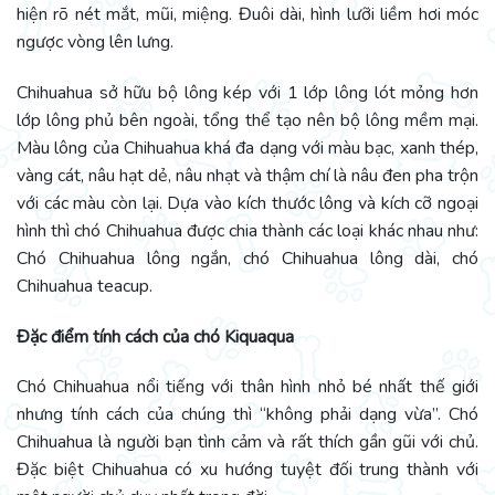
hiện rõ nét mắt, mũi, miệng. Đuôi dài, hình lưỡi liềm hơi móc
ngược vòng lên lưng.
Chihuahua sở hữu bộ lông kép với 1 lớp lông lót mỏng hơn
lớp lông phủ bên ngoài, tổng thể tạo nên bộ lông mềm mại.
Màu lông của Chihuahua khá đa dạng với màu bạc, xanh thép,
vàng cát, nâu hạt dẻ, nâu nhạt và thậm chí là nâu đen pha trộn
với các màu còn lại. Dựa vào kích thước lông và kích cỡ ngoại
hình thì chó Chihuahua được chia thành các loại khác nhau như:
Chó Chihuahua lông ngắn, chó Chihuahua lông dài, chó
Chihuahua teacup.
Đặc điểm tính cách của chó Kiquaqua
Chó Chihuahua nổi tiếng với thân hình nhỏ bé nhất thế giới
nhưng tính cách của chúng thì “không phải dạng vừa”. Chó
Chihuahua là người bạn tình cảm và rất thích gần gũi với chủ.
Đặc biệt Chihuahua có xu hướng tuyệt đối trung thành với