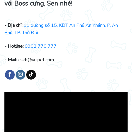
với Boss cưng, Sen nhé!
___________
- Địa chỉ:
11 đường số 15, KĐT An Phú An Khánh, P. An
Phú, TP. Thủ Đức
- Hotline:
0902 770 777
- Mail:
cskh@vuipet.com