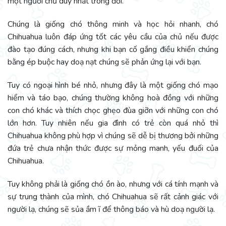
một người chủ duy nhất trong đời.
Chúng là giống chó thông minh và học hỏi nhanh, chó
Chihuahua luôn đáp ứng tốt các yêu cầu của chủ nếu được
đào tạo đúng cách, nhưng khi bạn cố gắng điều khiển chúng
bằng ép buộc hay doạ nạt chúng sẽ phản ứng lại với bạn.
Tuy có ngoại hình bé nhỏ, nhưng đây là một giống chó mạo
hiểm và táo bạo, chúng thường không hoà đồng với những
con chó khác và thích chọc ghẹo đùa giỡn với những con chó
lớn hơn. Tuy nhiên nếu gia đình có trẻ còn quá nhỏ thì
Chihuahua không phù hợp vì chúng sẽ dễ bị thương bởi những
đứa trẻ chưa nhận thức được sự mỏng manh, yếu đuối của
Chihuahua.
Tuy không phải là giống chó ồn ào, nhưng với cá tính mạnh và
sự trung thành của mình, chó Chihuahua sẽ rất cảnh giác với
người lạ, chúng sẽ sủa ầm ĩ để thông báo và hù doạ người lạ.