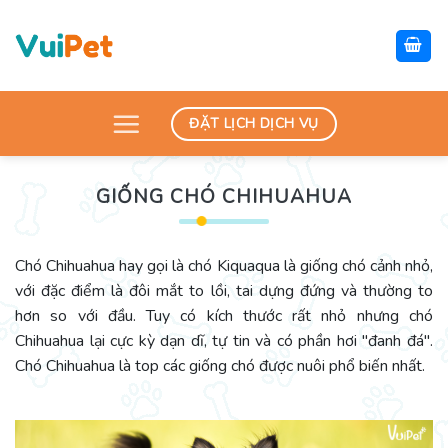
Skip
to
content
ĐẶT LỊCH DỊCH VỤ
GIỐNG CHÓ CHIHUAHUA
Chó Chihuahua hay gọi là chó Kiquaqua là giống chó cảnh nhỏ,
với đặc điểm là đôi mắt to lồi, tai dựng đứng và thường to
hơn so với đầu. Tuy có kích thước rất nhỏ nhưng chó
Chihuahua lại cực kỳ dạn dĩ, tự tin và có phần hơi "đanh đá".
Chó Chihuahua là top các giống chó được nuôi phổ biến nhất.