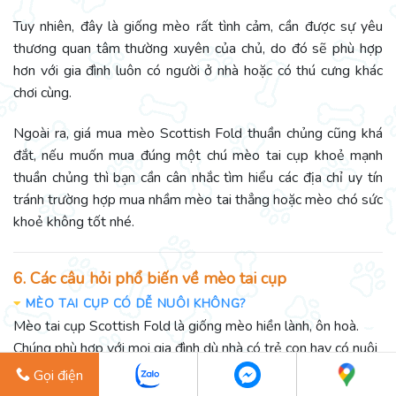
Tuy nhiên, đây là giống mèo rất tình cảm, cần được sự yêu
thương quan tâm thường xuyên của chủ, do đó sẽ phù hợp
hơn với gia đình luôn có người ở nhà hoặc có thú cưng khác
chơi cùng.
Ngoài ra, giá mua mèo Scottish Fold thuần chủng cũng khá
đắt, nếu muốn mua đúng một chú mèo tai cụp khoẻ mạnh
thuần chủng thì bạn cần cân nhắc tìm hiểu các địa chỉ uy tín
tránh trường hợp mua nhầm mèo tai thẳng hoặc mèo chó sức
khoẻ không tốt nhé.
6. Các câu hỏi phổ biến về mèo tai cụp
MÈO TAI CỤP CÓ DỄ NUÔI KHÔNG?
Mèo tai cụp Scottish Fold là giống mèo hiền lành, ôn hoà.
Chúng phù hợp với mọi gia đình dù nhà có trẻ con hay có nuôi
những thú cưng khác. Mèo Scottish Fold không quá kén ăn
Gọi điện
và cũng không cần quá nhiều sự chăm sóc đặc biệt nên không