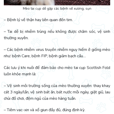
Mèo tai cụp dễ gặp các bệnh về xương, sụn
– Bệnh lý về thận hay liên quan đến tim.
– Tai dễ bị nhiễm trùng nếu không được chăm sóc, vệ sinh
thường xuyên.
– Các bệnh nhiễm virus truyền nhiễm nguy hiểm ở giống mèo
như: bệnh Care, bệnh FIP, bệnh giảm bạch cầu…
Các lưu ý khi nuôi để đảm bảo cho mèo tai cụp Scottish Fold
luôn khỏe mạnh là:
– Vệ sinh môi trường sống của mèo thường xuyên: thay khay
cát 3 ngày/lần, vệ sinh bát ăn, bát nước mỗi ngày, giặt giũ, lau
chùi đồ chơi, đệm ngủ của mèo hàng tuần.
– Tiêm vac-xin và xổ giun đầy đủ, đúng định kỳ.