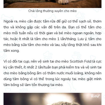
Chải lông thường xuyên cho mèo
Ngoài ra, mèo cần được tắm rửa để giữ cơ thể sạch sẽ, thơm
tho và không gặp các vấn đề trên da. Bạn có thể tắm cho
mèo mỗi tuần nếu có thời gian và bé mèo ngoan ngoãn, hợp
tác, hoặc ít nhất là tắm cho mèo 1 lần/tháng. Lưu ý, tắm cho
mèo bằng sữa tắm cho mèo và lau, sấy lông thật khô sau khi
tắm xong.
Vì có đôi tai cụp, nên vệ sinh tai cho mèo Scottish Fold là cực
kỳ cần thiết, ít nhất 2 lần/tuần bạn phải kiểm tra và vệ sinh tai
cho mèo bằng bông ẩm có thấm nước muối loãng, không nên
dùng tăm bông vì có thể trong lúc ngoáy tai, mèo giật mình
tăm bông sẽ làm tổn thương tai mèo.