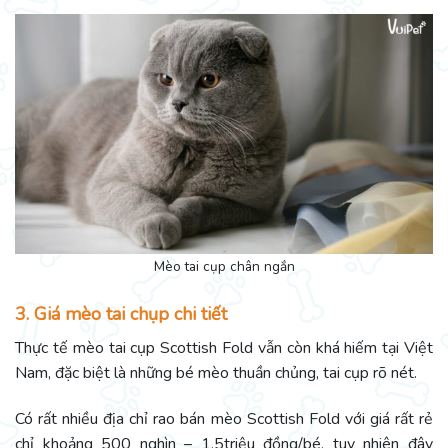
Mèo tai cụp chân ngắn
3. Giá mèo tai chụp chi tiết
Thực tế mèo tai cụp Scottish Fold vẫn còn khá hiếm tại Việt
Nam, đặc biệt là những bé mèo thuần chủng, tai cụp rõ nét.
Có rất nhiều địa chỉ rao bán mèo Scottish Fold với giá rất rẻ
chỉ khoảng 500 nghìn – 1,5triệu đồng/bé, tuy nhiên đây