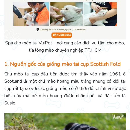
Spa cho mèo tại VuiPet – nơi cung cấp dịch vụ tắm cho mèo,
tỉa lông mèo chuyên nghiệp TP.HCM
1. Nguồn gốc của giống mèo tai cụp Scottish Fold
Chú mèo tai cụp đầu tiên được tìm thấy vào năm 1961 ở
Scotland là một chú mèo hoang màu trắng nhưng có đôi tai
cụp rất lạ so với các giống mèo có ở thời đó. Chính vì sự đặc
biệt này mà bé mèo hoang được nhận nuôi và đặc tên là
Susie.