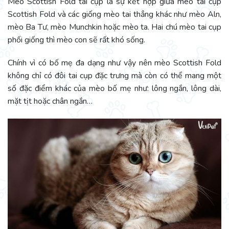
Mèo Scottish Fold tai cụp là sự kết hợp giữa mèo tai cụp
Scottish Fold và các giống mèo tai thẳng khác như mèo Aln,
mèo Ba Tư, mèo Munchkin hoặc mèo ta. Hai chú mèo tai cụp
phối giống thì mèo con sẽ rất khó sống.
Chính vì có bố mẹ đa dạng như vậy nên mèo Scottish Fold
không chỉ có đôi tai cụp đặc trưng mà còn có thể mang một
số đặc điểm khác của mèo bố mẹ như: lông ngắn, lông dài,
mặt tịt hoặc chân ngắn…