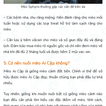
Mèo Sphynx thường gặp các vấn đề trên da
– Các bệnh nha, chu răng miệng. Nên đánh răng cho mèo mỗi
tuần hoặc sử dụng các loại treat hỗ trợ làm sạch răng cho
mèo.
– Cần lưu ý tiêm vắcxin cho mèo và sổ giun đầy đủ và đúng
lịch. Đảm bảo mua mèo rõ nguồn gốc và chỉ nên đem mèo về
nhà khi đã đủ 2 tháng tuổi và được tiêm 2 mũi vac-xin.
5. Có nên nuôi mèo Ai Cập không?
Mèo Ai Cập là giống mèo cảnh đắt tiền. Chính vì thế để sở
hữu được mèo Ai Cập đẹp, thuần chủng bạn phải đầu tư khá
nhiều.
Tuy nhiên, giống khi muốn nuôi bất cứ giống mèo cảnh nào
bạn đều cần phải tìm hiểu các đặc điểm về mèo, tính cách,
thói quen của mèo có phù hợp với phong cách sống của mình