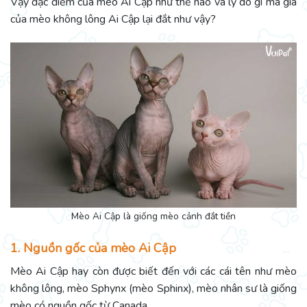
Vậy đặc điểm của mèo Ai Cập như thế nào và lý do gì mà giá
của mèo không lông Ai Cập lại đắt như vậy?
Mèo Ai Cập là giống mèo cảnh đắt tiền
1. Nguồn gốc của mèo Ai Cập
Mèo Ai Cập hay còn được biết đến với các cái tên như mèo
không lông, mèo Sphynx (mèo Sphinx), mèo nhân sư là giống
mèo có nguồn gốc từ Canada.