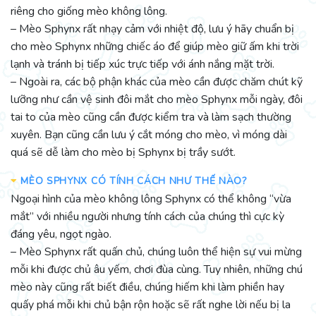
riêng cho giống mèo không lông.
– Mèo Sphynx rất nhạy cảm với nhiệt độ, lưu ý hãy chuẩn bị
cho mèo Sphynx những chiếc áo để giúp mèo giữ ấm khi trời
lạnh và tránh bị tiếp xúc trực tiếp với ánh nắng mặt trời.
– Ngoài ra, các bộ phận khác của mèo cần được chăm chút kỹ
lưỡng như cần vệ sinh đôi mắt cho mèo Sphynx mỗi ngày, đôi
tai to của mèo cũng cần được kiểm tra và làm sạch thường
xuyên. Bạn cũng cần lưu ý cắt móng cho mèo, vì móng dài
quá sẽ dễ làm cho mèo bị Sphynx bị trầy sướt.
MÈO SPHYNX CÓ TÍNH CÁCH NHƯ THẾ NÀO?
Ngoại hình của mèo không lông Sphynx có thể không “vừa
mắt” với nhiều người nhưng tính cách của chúng thì cực kỳ
đáng yêu, ngọt ngào.
– Mèo Sphynx rất quấn chủ, chúng luôn thể hiện sự vui mừng
mỗi khi được chủ âu yếm, chơi đùa cùng. Tuy nhiên, những chú
mèo này cũng rất biết điều, chúng hiếm khi làm phiền hay
quấy phá mỗi khi chủ bận rộn hoặc sẽ rất nghe lời nếu bị la