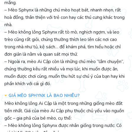
mắng.
– Mèo Sphynx là những chú mèo hoạt bát, nhanh nhẹn, rất
hoà đồng, thân thiện với trẻ con hay các thú cưng khác trong
nhà.
– Mèo không lông Sphynx rất tò mò, nghịch ngợm, và leo
trèo cũng rất giỏi, chúng thường thích leo lên các nơi cao
trong nhà như tủ, kệ sách… để khám phá, tìm hiểu hoặc chỉ
đơn giản là nằm và quan sát mọi thứ.
– Ngoài ra, mèo Ai Cập còn là những chú mèo “lắm chuyện”,
chúng thường kêu rất nhiều và mọi lúc, khi muốn được ăn,
muốn được chơi cùng, muốn thu hút sự chú ý của bạn hay khi
phấn khích với cái gì đó.
GIÁ MÈO SPHYNX LÀ BAO NHIÊU?
Mèo không lông Ai Cập là một trong những giống mèo đắt
tiền nhất. Giá của mèo Ai Cập phụ thuộc chủ yếu vào nguồn
gốc – gia phả của bé mèo, cụ thể:
– Mèo không lông Sphynx được nhân giống trong nước: Có