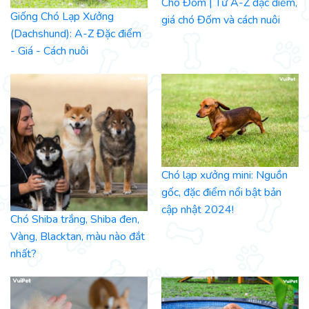
Chó Đốm | Từ A-Z đặc điểm,
Giống Chó Lạp Xưởng
giá chó Đốm và cách nuôi
(Dachshund): A-Z Đặc điểm
- Giá - Cách nuôi
Chó lạp xưởng mini: Nguồn
gốc, đặc điểm nổi bật bản
cập nhật 2024!
Chó Shiba trắng, Shiba đen,
Vàng, Blacktan, màu nào đắt
nhất?