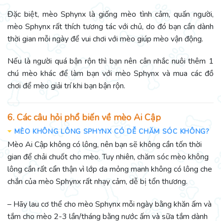
Đặc biệt, mèo Sphynx là giống mèo tình cảm, quấn người,
mèo Sphynx rất thích tương tác với chủ, do đó bạn cần dành
thời gian mỗi ngày để vui chơi với mèo giúp mèo vận động.
Nếu là người quá bận rộn thì bạn nên cân nhắc nuôi thêm 1
chú mèo khác để làm bạn với mèo Sphynx và mua các đồ
chơi để mèo giải trí khi bạn bận rộn.
6. Các câu hỏi phổ biến về mèo Ai Cập
MÈO KHÔNG LÔNG SPHYNX CÓ DỄ CHĂM SÓC KHÔNG?
Mèo Ai Cập không có lông, nên bạn sẽ không cần tốn thời
gian để chải chuốt cho mèo. Tuy nhiên, chăm sóc mèo không
lông cần rất cẩn thận vì lớp da mỏng manh không có lông che
chắn của mèo Sphynx rất nhạy cảm, dễ bị tổn thương.
– Hãy lau cơ thể cho mèo Sphynx mỗi ngày bằng khăn ấm và
tắm cho mèo 2-3 lần/tháng bằng nước ấm và sữa tắm dành