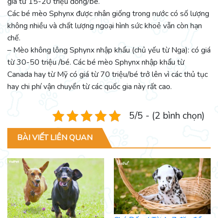
giá từ 15-20 triệu đồng/bé.
Các bé mèo Sphynx được nhân giống trong nước có số lượng
không nhiều và chất lượng ngoại hình sức khoẻ vẫn còn hạn
chế.
– Mèo không lông Sphynx nhập khẩu (chủ yếu từ Nga): có giá
từ 30-50 triệu /bé. Các bé mèo Sphynx nhập khẩu từ
Canada hay từ Mỹ có giá từ 70 triệu/bé trở lên vì các thủ tục
hay chi phí vận chuyển từ các quốc gia này rất cao.
5/5 - (2 bình chọn)
BÀI VIẾT LIÊN QUAN