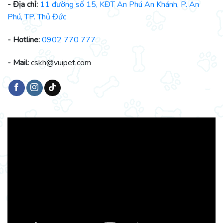
- Địa chỉ:
11 đường số 15, KĐT An Phú An Khánh, P. An
Phú, TP. Thủ Đức
- Hotline:
0902 770 777
- Mail:
cskh@vuipet.com