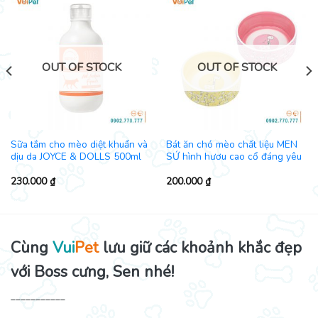
OUT OF STOCK
OUT OF STOCK
Sữa tắm cho mèo diệt khuẩn và
Bát ăn chó mèo chất liệu MEN
dịu da JOYCE & DOLLS 500ml
SỨ hình hươu cao cổ đáng yêu
230.000
₫
200.000
₫
Cùng
Vui
Pet
lưu giữ các khoảnh khắc đẹp
với Boss cưng, Sen nhé!
___________