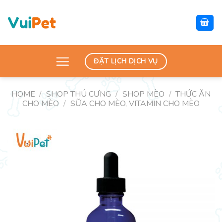
Skip
to
content
ĐẶT LỊCH DỊCH VỤ
HOME
/
SHOP THÚ CƯNG
/
SHOP MÈO
/
THỨC ĂN
CHO MÈO
/
SỮA CHO MÈO, VITAMIN CHO MÈO