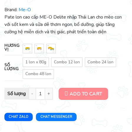
Brand:
Me-O
Pate lon cao cấp ME-O Delite nhập Thái Lan cho mèo con
với sốt kem và sữa dê thơm ngon, bổ dưỡng, giúp tăng
cường hệ miễn dịch và thị giác, phát triển toàn diện
HƯƠNG
VỊ
1 lon x 80g
Combo 12 lon
Combo 24 lon
SỐ
LƯỢNG
Combo 48 lon
Pate lon cao cấp ME-O Delite 80g sốt kem và sữa dê cho mèo con 
ADD TO CART
CHAT ZALO
CHAT MESSENGER