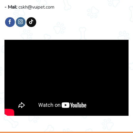
- Mail:
cskh@vuipet.com