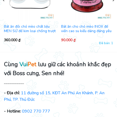
Bát ăn đôi chó mèo chất liệu
Bát ăn cho chó mèo INOX đế
MEN SỨ đế kim loại chống trượt
viền cao su kiểu dáng đáng yêu
360.000
₫
90.000
₫
Đã bán: 1
Cùng
Vui
Pet
lưu giữ các khoảnh khắc đẹp
với Boss cưng, Sen nhé!
___________
- Địa chỉ:
11 đường số 15, KĐT An Phú An Khánh, P. An
Phú, TP. Thủ Đức
- Hotline:
0902 770 777