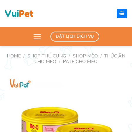
Skip
to
content
ĐẶT LỊCH DỊCH VỤ
HOME
/
SHOP THÚ CƯNG
/
SHOP MÈO
/
THỨC ĂN
CHO MÈO
/
PATE CHO MÈO