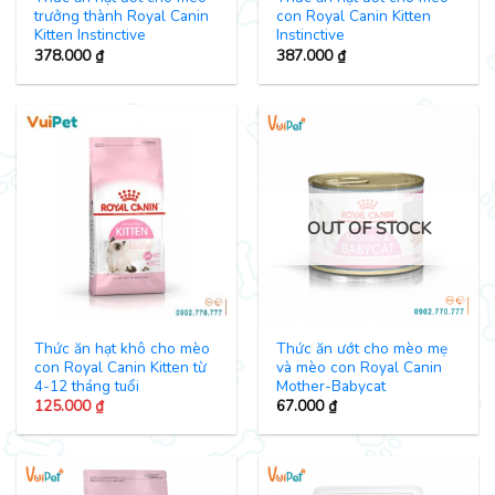
trưởng thành Royal Canin
con Royal Canin Kitten
Kitten Instinctive
Instinctive
378.000
₫
387.000
₫
OUT OF STOCK
Thức ăn hạt khô cho mèo
Thức ăn ướt cho mèo mẹ
con Royal Canin Kitten từ
và mèo con Royal Canin
4-12 tháng tuổi
Mother-Babycat
125.000
₫
67.000
₫