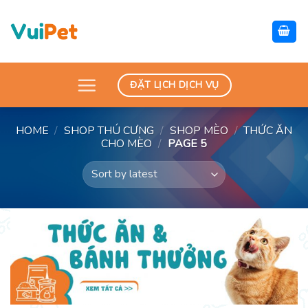
Skip
to
content
ĐẶT LỊCH DỊCH VỤ
HOME
/
SHOP THÚ CƯNG
/
SHOP MÈO
/
THỨC ĂN
CHO MÈO
/
PAGE 5