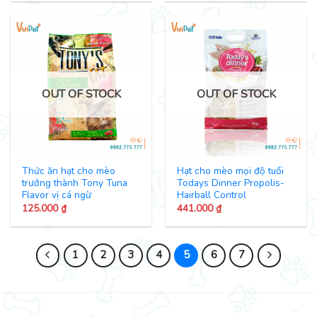
OUT OF STOCK
OUT OF STOCK
Thức ăn hạt cho mèo
Hạt cho mèo mọi độ tuổi
trưởng thành Tony Tuna
Todays Dinner Propolis-
Flavor vị cá ngừ
Hairball Control
125.000
₫
441.000
₫
1
2
3
4
5
6
7