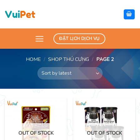
Skip
to
content
ĐẶT LỊCH DỊCH VỤ
HOME
/
SHOP THÚ CƯNG
/
PAGE 2
OUT OF STOCK
OUT OF STOCK