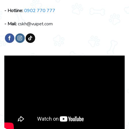
- Hotline:
0902 770 777
- Mail:
cskh@vuipet.com