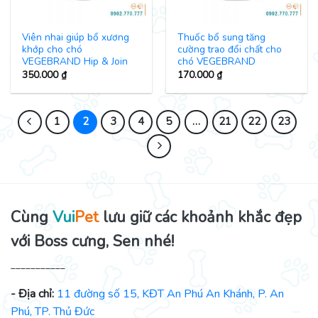
Viên nhai giúp bổ xương
Thuốc bổ sung tăng
khớp cho chó
cường trao đổi chất cho
VEGEBRAND Hip & Join
chó VEGEBRAND
350.000
₫
170.000
₫
1
2
3
4
5
…
21
22
23
Cùng
Vui
Pet
lưu giữ các khoảnh khắc đẹp
với Boss cưng, Sen nhé!
___________
- Địa chỉ:
11 đường số 15, KĐT An Phú An Khánh, P. An
Phú, TP. Thủ Đức