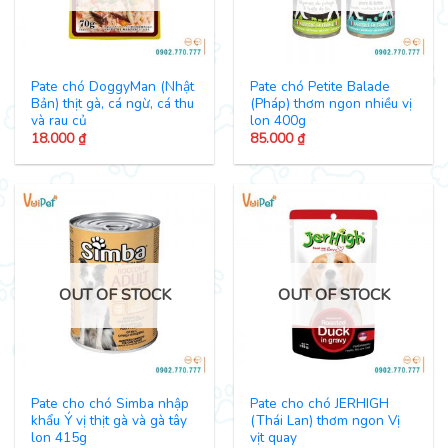
Pate chó DoggyMan (Nhật
Pate chó Petite Balade
Bản) thịt gà, cá ngừ, cá thu
(Pháp) thơm ngon nhiều vị
và rau củ
lon 400g
18.000
₫
85.000
₫
OUT OF STOCK
OUT OF STOCK
Pate cho chó Simba nhập
Pate cho chó JERHIGH
khẩu Ý vị thịt gà và gà tây
(Thái Lan) thơm ngon Vị
lon 415g
vịt quay