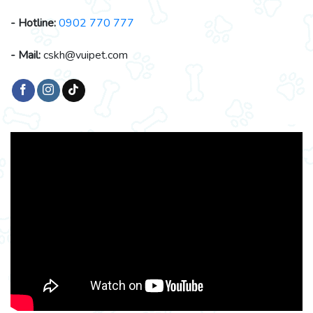
- Hotline:
0902 770 777
- Mail:
cskh@vuipet.com