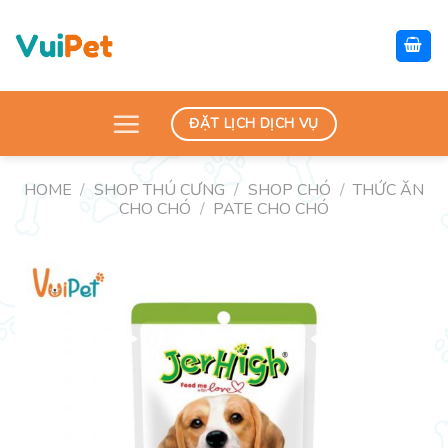
Skip
to
content
ĐẶT LỊCH DỊCH VỤ
HOME
/
SHOP THÚ CƯNG
/
SHOP CHÓ
/
THỨC ĂN
CHO CHÓ
/
PATE CHO CHÓ