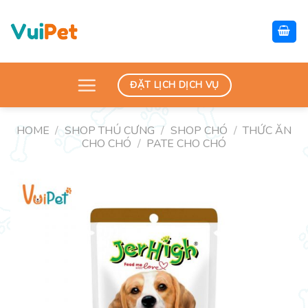
Skip
to
content
ĐẶT LỊCH DỊCH VỤ
HOME
/
SHOP THÚ CƯNG
/
SHOP CHÓ
/
THỨC ĂN
CHO CHÓ
/
PATE CHO CHÓ