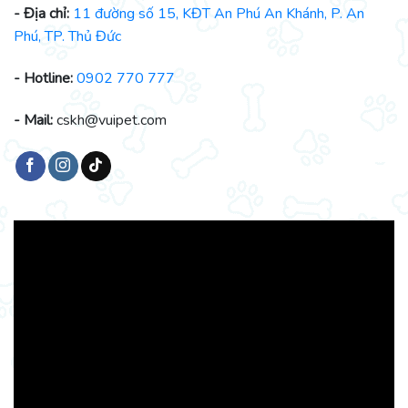
- Địa chỉ:
11 đường số 15, KĐT An Phú An Khánh, P. An
Phú, TP. Thủ Đức
- Hotline:
0902 770 777
- Mail:
cskh@vuipet.com