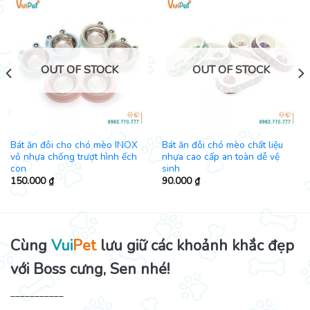
OUT OF STOCK
OUT OF STOCK
Bát ăn đôi cho chó mèo INOX
Bát ăn đôi chó mèo chất liệu
vỏ nhựa chống trượt hình ếch
nhựa cao cấp an toàn dễ vệ
con
sinh
150.000
₫
90.000
₫
Cùng
Vui
Pet
lưu giữ các khoảnh khắc đẹp
với Boss cưng, Sen nhé!
___________