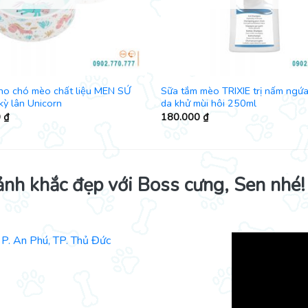
cho chó mèo chất liệu MEN SỨ
Sữa tắm mèo TRIXIE trị nấm ngứa
 kỳ lân Unicorn
da khử mùi hôi 250ml
0
₫
180.000
₫
ảnh khắc đẹp với Boss cưng, Sen nhé!
P. An Phú, TP. Thủ Đức