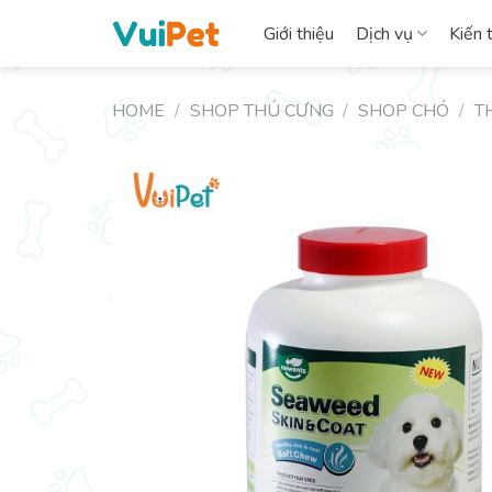
Skip
Giới thiệu
Dịch vụ
Kiến 
to
content
HOME
/
SHOP THÚ CƯNG
/
SHOP CHÓ
/
T