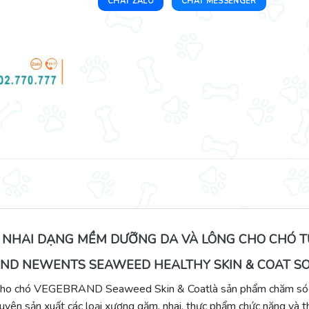
CHAT ZALO
CHAT MESSENGER
 NHAI DẠNG MỀM DƯỠNG DA VÀ LÔNG CHO CHÓ T
ND NEWENTS SEAWEED HEALTHY SKIN & COAT S
 cho chó VEGEBRAND Seaweed Skin & Coatlà sản phẩm chăm sóc 
n sản xuất các loại xương gặm, nhai, thực phẩm chức năng và th