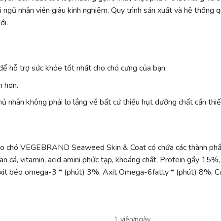
 ngũ nhân viên giàu kinh nghiệm. Quy trình sản xuất và hệ thống 
ới.
để hỗ trợ sức khỏe tốt nhất cho chó cưng của bạn.
h hơn.
 nhân không phải lo lắng về bất cứ thiếu hụt dưỡng chất cần thiế
cho chó VEGEBRAND Seaweed Skin & Coat có chứa các thành phần 
gan cá, vitamin, acid amini phức tạp, khoáng chất, Protein gầy 15%
Axit béo omega-3 * (phút) 3%, Axit Omega-6fatty * (phút) 8%, C
1 viên/ngày