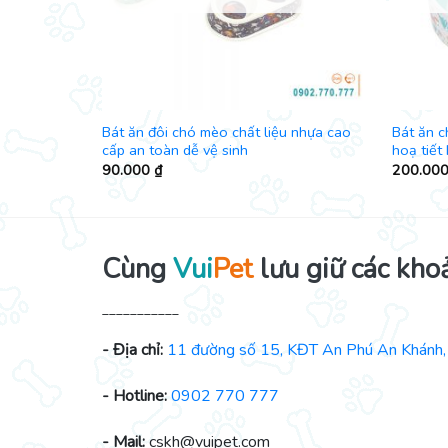
 chống gỉ
Bát ăn đôi chó mèo chất liệu nhựa cao
Bát ăn 
cấp an toàn dễ vệ sinh
hoạ tiết
90.000
₫
200.00
Cùng
Vui
Pet
lưu giữ các kho
___________
- Địa chỉ:
11 đường số 15, KĐT An Phú An Khánh, 
- Hotline:
0902 770 777
- Mail:
cskh@vuipet.com