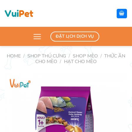
Skip
to
content
ĐẶT LỊCH DỊCH VỤ
HOME
/
SHOP THÚ CƯNG
/
SHOP MÈO
/
THỨC ĂN
CHO MÈO
/
HẠT CHO MÈO