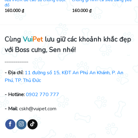
đổ
160.000
₫
160.000
₫
Cùng
Vui
Pet
lưu giữ các khoảnh khắc đẹp
với Boss cưng, Sen nhé!
___________
- Địa chỉ:
11 đường số 15, KĐT An Phú An Khánh, P. An
Phú, TP. Thủ Đức
- Hotline:
0902 770 777
- Mail:
cskh@vuipet.com