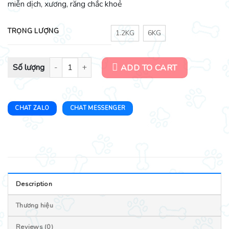
miễn dịch, xương, răng chắc khoẻ
TRỌNG LƯỢNG
1.2KG
6KG
Thức ăn hạt cho mèo trưởng thành Whiskas vị cá thu quantity
ADD TO CART
CHAT ZALO
CHAT MESSENGER
Description
Thương hiệu
Reviews (0)