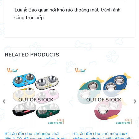
Lưu ý:
Bảo quản nơi khô ráo thoáng mát, tránh ánh
sáng trực tiếp.
RELATED PRODUCTS
OUT OF STOCK
OUT OF STOCK
Bát ăn đôi cho chó mèo chất
Bát ăn đôi cho chó mèo Inox
liệu INOX đế cao su chống trượt
chống gỉ hình cá siêu đáng yêu