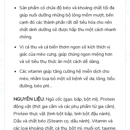
Sản phẩm có chứa độ béo và khoáng chất tối đa
giúp nuôi dưỡng những bộ lông mềm mượt, bên
cạnh đó các thành phần rất dễ tiêu hóa cho nên
chất dinh dưỡng sẽ được hấp thu một cách nhanh
chóng.
Vị cá thu và cá biển thơm ngon sẽ kích thích vị
giác của mèo cưng, giúp chúng ngon miệng hơn
và sẽ tiêu thụ thức ăn một cách dễ dàng.
Các vitamin giúp tăng cường hệ miễn dịch cho
mèo, nhằm loại bỏ một số bệnh về da, lông, tiểu
đường, béo phì…
NGUYÊN LIỆU:
Ngũ cốc (gạo, bắp, bột mì), Protein
động vật (thịt gia cầm và các phụ phẩm từ gia cầm),
Protein thực vật (tinh bột bắp, tinh bột đậu nành),
Dầu và chất béo (Stearin cọ, dầu nành), Vitamin và
các loại khoáng chất, cá thu, bột mì, muối iot, taurine,