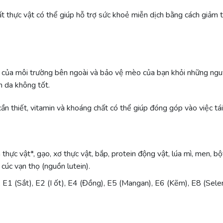
ất thực vật có thể giúp hỗ trợ sức khoẻ miễn dịch bằng cách giảm 
g của môi trường bên ngoài và bảo vệ mèo của bạn khỏi những nguy
n da không tốt.
ần thiết, vitamin và khoáng chất có thể giúp đóng góp vào việc tá
 thực vật*, gạo, xơ thực vật, bắp, protein động vật, lúa mì, men, b
 cúc vạn thọ (nguồn lutein).
 E1 (Sắt), E2 (I ốt), E4 (Đồng), E5 (Mangan), E6 (Kẽm), E8 (Selen