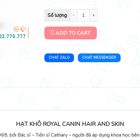
Thức ăn hạt chăm sóc da và lông cho mèo Royal
ADD TO CART
CHAT ZALO
CHAT MESSENGER
HẠT KHÔ ROYAL CANIN HAIR AND SKIN
 bởi Bác sĩ – Tiến sĩ Cathary – người đã áp dụng khoa học tiên 