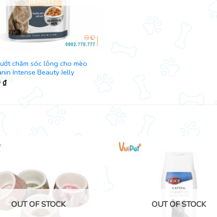
 ướt chăm sóc lông cho mèo
nin Intense Beauty Jelly
0
₫
OUT OF STOCK
OUT OF STOCK