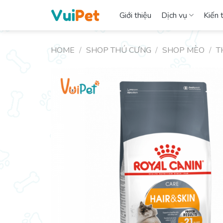
Skip
Giới thiệu
Dịch vụ
Kiến 
to
content
HOME
/
SHOP THÚ CƯNG
/
SHOP MÈO
/
T