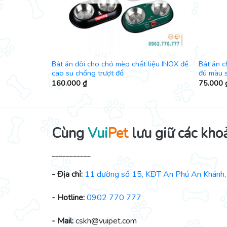
CE & DOLLS
Bát ăn đôi cho chó mèo chất liệu INOX đế
Bát ăn c
cao su chống trượt đổ
đủ màu s
160.000
₫
75.000
Cùng
Vui
Pet
lưu giữ các kho
___________
- Địa chỉ:
11 đường số 15, KĐT An Phú An Khánh, 
- Hotline:
0902 770 777
- Mail:
cskh@vuipet.com