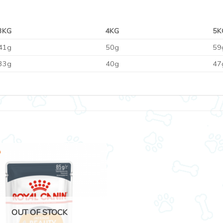
3KG
4KG
5K
41g
50g
59
33g
40g
47
OUT OF STOCK