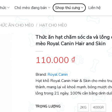
thức
Chó mèo đang bán
Shop thú cưng
Liên hệ
HỨC ĂN CHO MÈO
/
HẠT CHO MÈO
Thức ăn hạt chăm sóc da và lông 
mèo Royal Canin Hair and Skin
110.000
₫
Brand:
Royal Canin
Hạt khô Royal Canin Hair & Skin cho mèo tr
thành, mang lại vẻ khoẻ mạnh, bóng mượt ch
lông trong 21 ngày, 100% cân bằng dinh dư
TRỌNG LƯỢNG
2KG
400GR