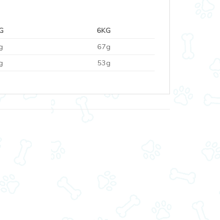
G
6KG
g
67g
g
53g