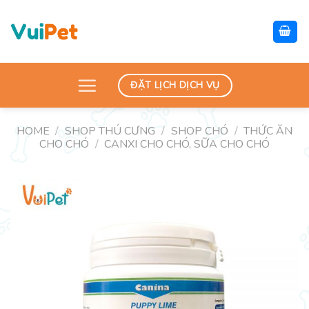
Skip
to
content
ĐẶT LỊCH DỊCH VỤ
HOME
/
SHOP THÚ CƯNG
/
SHOP CHÓ
/
THỨC ĂN
CHO CHÓ
/
CANXI CHO CHÓ, SỮA CHO CHÓ