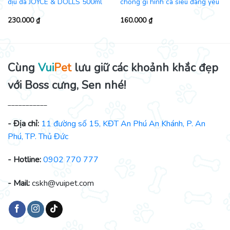
dịu da JOYCE & DOLLS 500ml
chống gỉ hình cá siêu đáng yêu
230.000
₫
160.000
₫
Cùng
Vui
Pet
lưu giữ các khoảnh khắc đẹp
với Boss cưng, Sen nhé!
___________
- Địa chỉ:
11 đường số 15, KĐT An Phú An Khánh, P. An
Phú, TP. Thủ Đức
- Hotline:
0902 770 777
- Mail:
cskh@vuipet.com