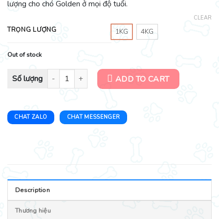
lượng cho chó Golden ở mọi độ tuổi.
CLEAR
TRỌNG LƯỢNG
1KG
4KG
Out of stock
Thức ăn hạt cho chó Golden - Hạt MKB - Cho chó mọi độ tuổi quant
ADD TO CART
CHAT ZALO
CHAT MESSENGER
Description
Thương hiệu