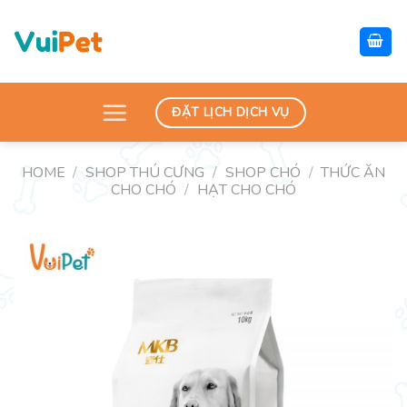
Skip
to
content
ĐẶT LỊCH DỊCH VỤ
HOME
/
SHOP THÚ CƯNG
/
SHOP CHÓ
/
THỨC ĂN
CHO CHÓ
/
HẠT CHO CHÓ