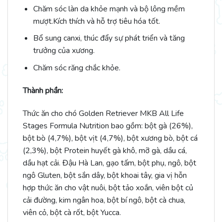
Chăm sóc làn da khỏe mạnh và bộ lông mềm
mượt.Kích thích và hỗ trợ tiêu hóa tốt.
Bổ sung canxi, thúc đẩy sự phát triển và tăng
trưởng của xương.
Chăm sóc răng chắc khỏe.
Thành phần:
Thức ăn cho chó Golden Retriever MKB All Life
Stages Formula Nutrition bao gồm: bột gà (26%),
bột bò (4,7%), bột vịt (4,7%), bột xương bò, bột cá
(2,3%), bột Protein huyết gà khô, mỡ gà, dầu cá,
dầu hạt cải. Đậu Hà Lan, gạo tấm, bột phụ, ngô, bột
ngô Gluten, bột sắn dây, bột khoai tây, gia vị hỗn
hợp thức ăn cho vật nuôi, bột tảo xoắn, viên bột củ
cải đường, kim ngân hoa, bột bí ngô, bột cà chua,
viên cỏ, bột cà rốt, bột Yucca.