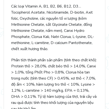
Các loại Vitamin A, B1, B2, B6, B12, D3…
Tocopherol Acetate, Nicotinamide, D-biotin, Axit
folic, Oxycholine, các nguyên tố vi lượng (kẽm
Methionine Chelate, sắt Glycinate Chelate, đồng
Methionine Chelate, nấm men), Canxi Hydro
Phosphate, Clorua Kali, Natri Clorua, L-lysine, DL-
methionine, L-carnitine, D-calcium Pantothenate,
chiết xuất hương thảo.
Phân tích thành phần sản phẩm (tính theo chất khô):
Protein thô > 28,0%, chất béo thô > 14,0%, Canxi
> 1,0%, tổng Phốt Pho > 0,8%, Clorua hòa tan
trong nước (tính theo CF) > 0,45%, xơ thô < 7,0%,
độ ẩm < 10%, hàm lượng tro thô < 10%, Lysine >
1,2%, L-carnitine > 140 mg/kg, EPA = 0,13%,
DHA > 0,11%. Tỷ lệ hàm lượng của thịt, trái cây và
rau quả được tính theo khối lượng của nguyên liệu
sau khi khử ẩm.