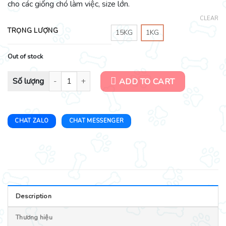
cho các giống chó làm việc, size lớn.
CLEAR
TRỌNG LƯỢNG
15KG
1KG
Out of stock
Thức ăn cho chó - Hạt MKB - Phù hợp cho chó vận động nhiều quan
ADD TO CART
CHAT ZALO
CHAT MESSENGER
Description
Thương hiệu