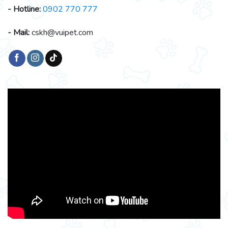
- Hotline:
0902 770 777
- Mail:
cskh@vuipet.com