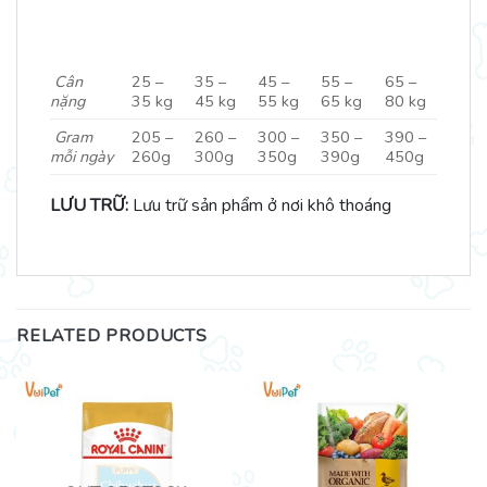
Cân
25 –
35 –
45 –
55 –
65 –
n
ặ
ng
35 kg
45 kg
55 kg
65 kg
80 kg
Gram
205 –
260 –
300 –
350 –
390 –
m
ỗ
i ngày
260g
300g
350g
390g
450g
LƯU TRỮ:
Lưu trữ sản phẩm ở nơi khô thoáng
RELATED PRODUCTS