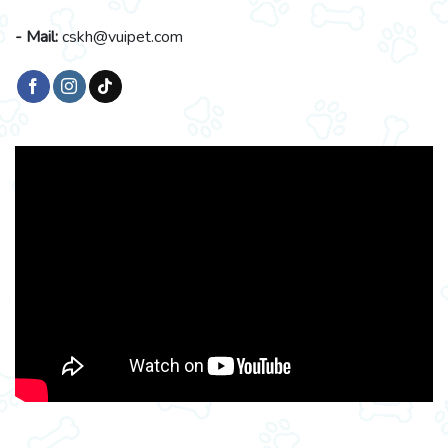
- Mail:
cskh@vuipet.com