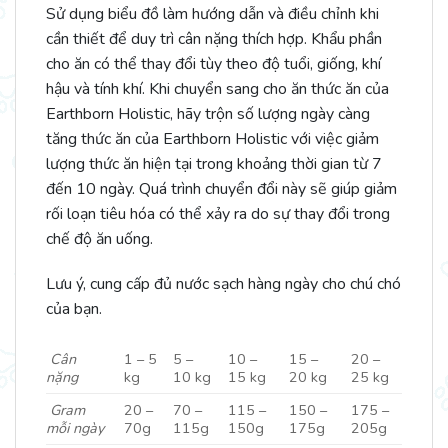
Sử dụng biểu đồ làm hướng dẫn và điều chỉnh khi
cần thiết để duy trì cân nặng thích hợp. Khẩu phần
cho ăn có thể thay đổi tùy theo độ tuổi, giống, khí
hậu và tính khí. Khi chuyển sang cho ăn thức ăn của
Earthborn Holistic, hãy trộn số lượng ngày càng
tăng thức ăn của Earthborn Holistic với việc giảm
lượng thức ăn hiện tại trong khoảng thời gian từ 7
đến 10 ngày. Quá trình chuyển đổi này sẽ giúp giảm
rối loạn tiêu hóa có thể xảy ra do sự thay đổi trong
chế độ ăn uống.
Lưu ý, cung cấp đủ nước sạch hàng ngày cho chú chó
của bạn.
Cân
1 – 5
5 –
10 –
15 –
20 –
n
ặ
ng
kg
10 kg
15 kg
20 kg
25 kg
Gram
20 –
70 –
115 –
150 –
175 –
m
ỗ
i ngày
70g
115g
150g
175g
205g