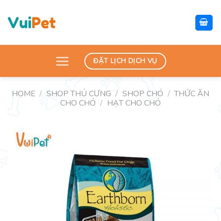
Skip
to
content
ĐẶT LỊCH DỊCH VỤ
HOME
/
SHOP THÚ CƯNG
/
SHOP CHÓ
/
THỨC ĂN
CHO CHÓ
/
HẠT CHO CHÓ