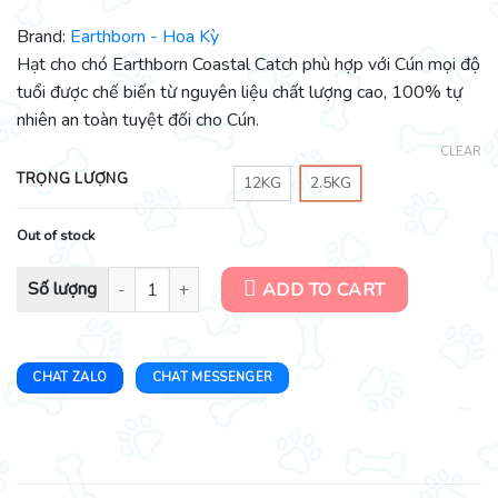
Brand:
Earthborn - Hoa Kỳ
Hạt cho chó Earthborn Coastal Catch phù hợp với Cún mọi độ
tuổi được chế biến từ nguyên liệu chất lượng cao, 100% tự
nhiên an toàn tuyệt đối cho Cún.
CLEAR
TRỌNG LƯỢNG
12KG
2.5KG
Out of stock
Thức ăn cho chó cao cấp - Earthborn Holistic Coastal Catch quanti
ADD TO CART
CHAT ZALO
CHAT MESSENGER