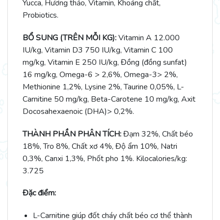
Yucca, Hương thảo, Vitamin, Khoáng chất,
Probiotics.
BỔ SUNG (TRÊN MỖI KG):
Vitamin A 12.000
IU/kg, Vitamin D3 750 IU/kg, Vitamin C 100
mg/kg, Vitamin E 250 IU/kg, Đồng (đồng sunfat)
16 mg/kg, Omega-6 > 2,6%, Omega-3> 2%,
Methionine 1,2%, Lysine 2%, Taurine 0,05%, L-
Carnitine 50 mg/kg, Beta-Carotene 10 mg/kg, Axit
Docosahexaenoic (DHA)> 0,2%.
THÀNH PHẦN PHÂN TÍCH:
Đạm 32%, Chất béo
18%, Tro 8%, Chất xơ 4%, Độ ẩm 10%, Natri
0,3%, Canxi 1,3%, Phốt pho 1%. Kilocalories/kg:
3.725
Đặc điểm:
L-Carnitine giúp đốt cháy chất béo cơ thể thành