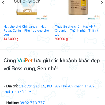
OUT OF STOCK
Hạt cho chó Chihuahua – Hạt
Thức ăn cho chó – Hạt ANF
Royal Canin – Phù hợp cho chó
Organic – Thành phần Thịt vịt
con
tươi
142.000
₫
90.000
₫
Cùng
Vui
Pet
lưu giữ các khoảnh khắc đẹp
với Boss cưng, Sen nhé!
___________
- Địa chỉ:
11 đường số 15, KĐT An Phú An Khánh, P. An
Phú, TP. Thủ Đức
- Hotline:
0902 770 777