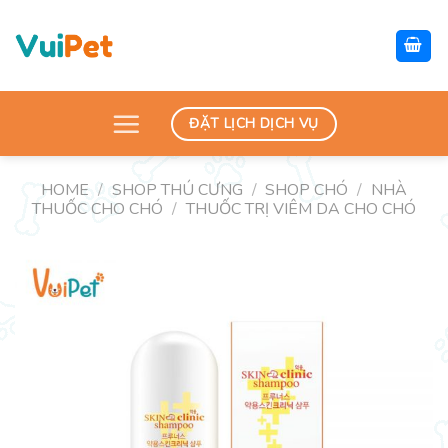
Skip
to
content
ĐẶT LỊCH DỊCH VỤ
HOME
/
SHOP THÚ CƯNG
/
SHOP CHÓ
/
NHÀ
THUỐC CHO CHÓ
/
THUỐC TRỊ VIÊM DA CHO CHÓ