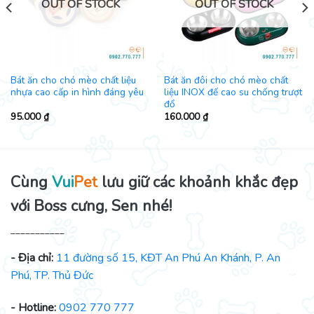
OUT OF STOCK
OUT OF STOCK
Bát ăn cho chó mèo chất liệu
Bát ăn đôi cho chó mèo chất
nhựa cao cấp in hình đáng yêu
liệu INOX đế cao su chống trượt
đổ
95.000
₫
160.000
₫
Cùng
Vui
Pet
lưu giữ các khoảnh khắc đẹp
với Boss cưng, Sen nhé!
___________
- Địa chỉ:
11 đường số 15, KĐT An Phú An Khánh, P. An
Phú, TP. Thủ Đức
- Hotline:
0902 770 777