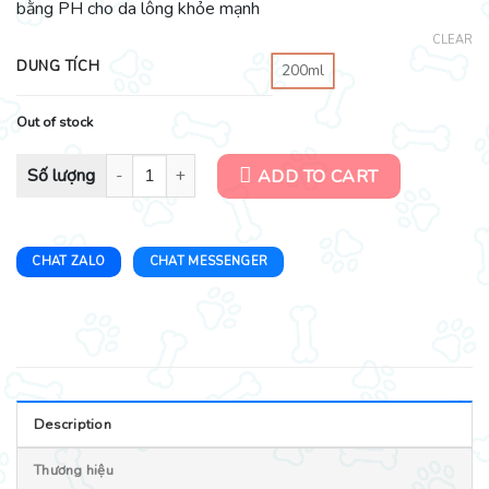
bằng PH cho da lông khỏe mạnh
CLEAR
DUNG TÍCH
200ml
Out of stock
Sữa tắm trị ngứa, nấm và viêm da dị ứng cho chó PRUNUS quantity
ADD TO CART
CHAT ZALO
CHAT MESSENGER
Description
Thương hiệu