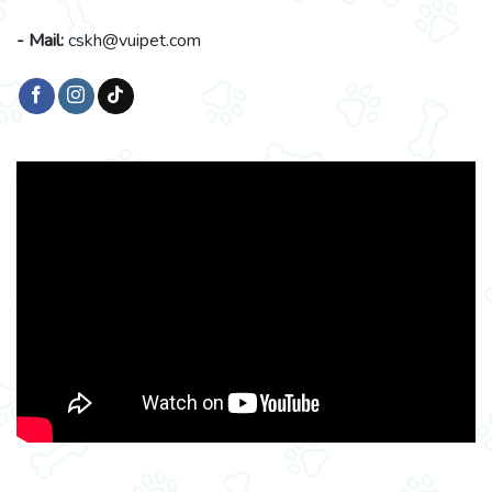
- Mail:
cskh@vuipet.com