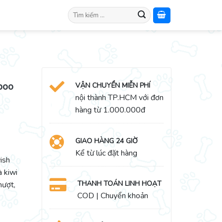
Search
for:
poo
VẬN CHUYỂN MIỄN PHÍ
nội thành TP.HCM với đơn
hàng từ 1.000.000đ
GIAO HÀNG 24 GIỜ
Kể từ lúc đặt hàng
ish
 kiwi
THANH TOÁN LINH HOẠT
mượt,
COD | Chuyển khoản