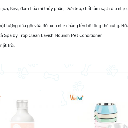
ch, Kiwi, đạm Lúa mì thủy phân, Dưa leo, chất làm sạch dịu nhẹ c
t lượng dầu gội vừa đủ, xoa nhẹ nhàng lên bộ lông thú cưng. Rửa 
xả Spa by TropiClean Lavish Nourish Pet Conditioner.
ặt trời.