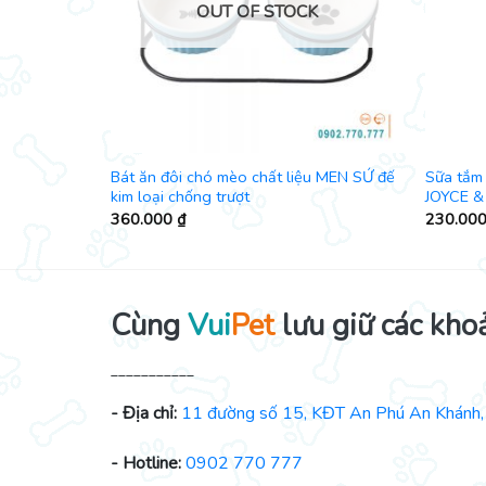
K
OUT OF STOCK
 đệm lót cao
Bát ăn đôi chó mèo chất liệu MEN SỨ đế
Sữa tắm 
kim loại chống trượt
JOYCE &
360.000
₫
230.00
Cùng
Vui
Pet
lưu giữ các kho
___________
- Địa chỉ:
11 đường số 15, KĐT An Phú An Khánh, 
- Hotline:
0902 770 777