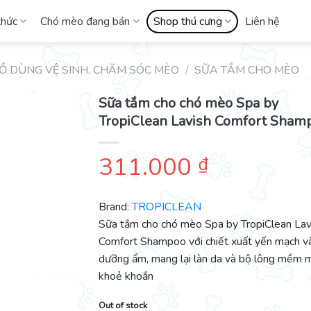
thức
Chó mèo đang bán
Shop thú cưng
Liên hệ
Ồ DÙNG VỆ SINH, CHĂM SÓC MÈO
/
SỮA TẮM CHO MÈO
Sữa tắm cho chó mèo Spa by
TropiClean Lavish Comfort Sham
311.000
₫
Brand:
TROPICLEAN
Sữa tắm cho chó mèo Spa by TropiClean Lav
Comfort Shampoo với chiết xuất yến mạch và
dưỡng ẩm, mang lại làn da và bộ lông mềm 
khoẻ khoắn
Out of stock