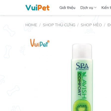
Skip
Giới thiệu
Dịch vụ
Kiến 
to
content
HOME
/
SHOP THÚ CƯNG
/
SHOP MÈO
/
Đ