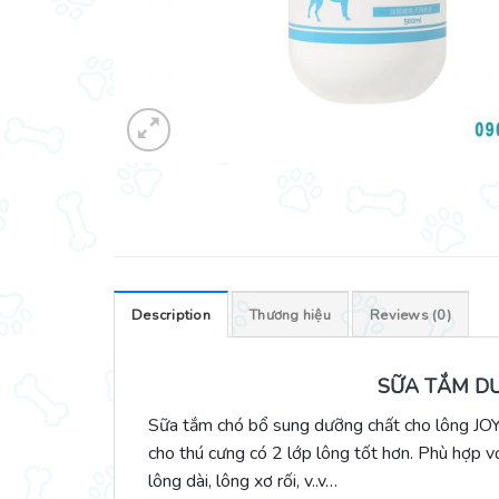
Description
Thương hiệu
Reviews (0)
SỮA TẮM DƯ
Sữa tắm chó bổ sung dưỡng chất cho lông JOY
cho thú cưng có 2 lớp lông tốt hơn. Phù hợp v
lông dài, lông xơ rối, v..v…