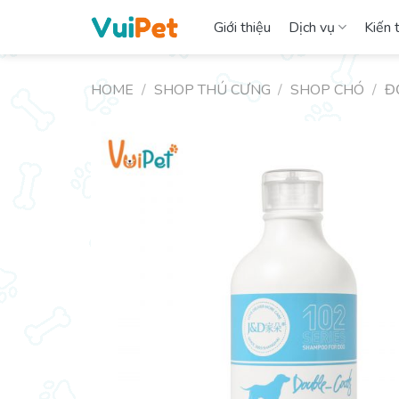
Skip
Giới thiệu
Dịch vụ
Kiến 
to
content
HOME
/
SHOP THÚ CƯNG
/
SHOP CHÓ
/
Đ