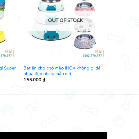
OUT OF STOCK
gỉ Super
Bát ăn cho chó mèo INOX không gỉ đế
nhựa đẹp nhiều mẫu mã
155.000
₫