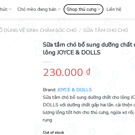
thức
Chó mèo đang bán
Shop thú cưng
Liên hệ
Ồ DÙNG VỆ SINH, CHĂM SÓC CHÓ
/
SỮA TẮM CHO CHÓ
Sữa tắm chó bổ sung dưỡng chất 
lông JOYCE & DOLLS
230.000
₫
Brand:
JOYCE & DOLLS
Sữa tắm chó bổ sung dưỡng chất cho lông J
DOLLS với dưỡng chất gấp hai lần, cải thiện 
lượng lông tốt hơn cho thú cưng, ngừa xơ rối,
rụng
Out of stock