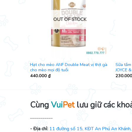
K
OUT OF STOCK
N SỨ đế kim
Hạt cho mèo ANF Double Meat vị thịt gà
Sữa tắm 
cho mèo mọi độ tuổi
JOYCE &
440.000
₫
230.00
Cùng
Vui
Pet
lưu giữ các kho
___________
- Địa chỉ:
11 đường số 15, KĐT An Phú An Khánh, 