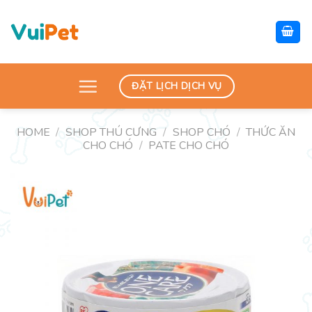
Skip
to
content
ĐẶT LỊCH DỊCH VỤ
HOME
/
SHOP THÚ CƯNG
/
SHOP CHÓ
/
THỨC ĂN
CHO CHÓ
/
PATE CHO CHÓ