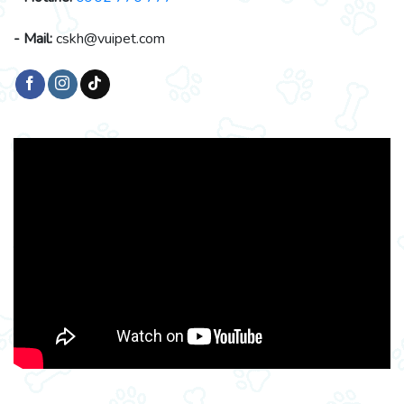
- Mail:
cskh@vuipet.com