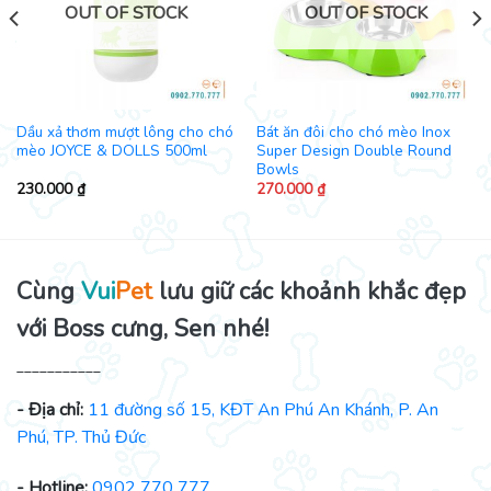
OUT OF STOCK
OUT OF STOCK
Dầu xả thơm mượt lông cho chó
Bát ăn đôi cho chó mèo Inox
mèo JOYCE & DOLLS 500ml
Super Design Double Round
Bowls
230.000
₫
270.000
₫
Cùng
Vui
Pet
lưu giữ các khoảnh khắc đẹp
với Boss cưng, Sen nhé!
___________
- Địa chỉ:
11 đường số 15, KĐT An Phú An Khánh, P. An
Phú, TP. Thủ Đức
- Hotline:
0902 770 777