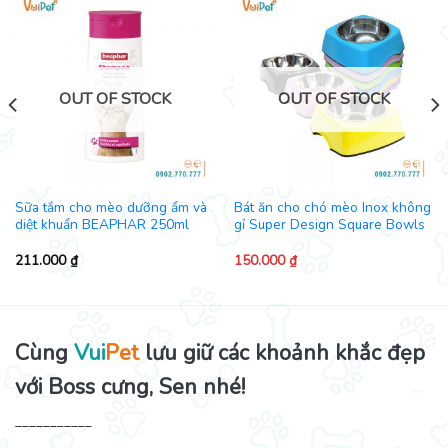
OUT OF STOCK
OUT OF STOCK
Sữa tắm cho mèo dưỡng ẩm và
Bát ăn cho chó mèo Inox không
diệt khuẩn BEAPHAR 250ml
gỉ Super Design Square Bowls
211.000
₫
150.000
₫
Cùng
Vui
Pet
lưu giữ các khoảnh khắc đẹp
với Boss cưng, Sen nhé!
___________