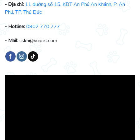
- Địa chỉ:
11 đường số 15, KĐT An Phú An Khánh, P. An
Phú, TP. Thủ Đức
- Hotline:
0902 770 777
- Mail:
cskh@vuipet.com