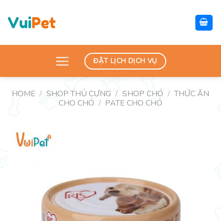
Skip
to
content
ĐẶT LỊCH DỊCH VỤ
HOME
/
SHOP THÚ CƯNG
/
SHOP CHÓ
/
THỨC ĂN
CHO CHÓ
/
PATE CHO CHÓ