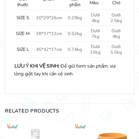
Mèo
Chó
thước
phẩm
Dưới
Dưới
SIZE S
30*29*26cm
0.29kg
4kg
2.5kg
Dưới
Dưới
SIZE M
38*37*32cm
0.52kg
7kg
4kg
Dưới
Dưới
SIZE L
45*42*37cm
0.74kg
10kg
5.5kg
LƯU Ý KHI VỆ SINH:
Để giữ form sản phẩm, vui
lòng giặt tay khi cần vệ sinh.
RELATED PRODUCTS