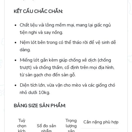
KẾT CẤU CHẮC CHẮN:
Chất liệu vải lông mềm mại, mang lại giấc ngủ
tiện nghi và say nồng.
Nệm lót bên trong có thể tháo rời để vệ sinh dễ
dàng.
Miếng lót gắn kèm giúp chống xê dịch (chống
trượt) và chống thấm, cố định trên mọi địa hình,
từ sàn gạch cho đến sàn gỗ.
Diện tích lớn, vừa vặn cho mèo và các giống chó
nhỏ dưới 10kg.
BẢNG SIZE SẢN PHẨM:
Tuỳ
Trọng
Cân nặng phù hợp
chọn
Số đo sản
lượng
kích
phẩm
sản