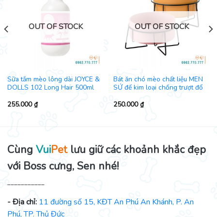
OUT OF STOCK
OUT OF STOCK
Sữa tắm mèo lông dài JOYCE &
Bát ăn chó mèo chất liệu MEN
DOLLS 102 Long Hair 500ml
SỨ đế kim loại chống trượt đổ
255.000
₫
250.000
₫
Cùng
Vui
Pet
lưu giữ các khoảnh khắc đẹp
với Boss cưng, Sen nhé!
___________
- Địa chỉ:
11 đường số 15, KĐT An Phú An Khánh, P. An
Phú, TP. Thủ Đức