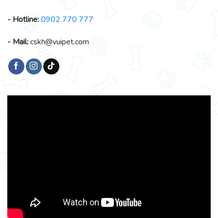
- Hotline:
0902 770 777
- Mail:
cskh@vuipet.com