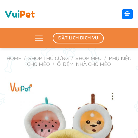
Skip
to
content
ĐẶT LỊCH DỊCH VỤ
HOME
/
SHOP THÚ CƯNG
/
SHOP MÈO
/
PHỤ KIỆN
CHO MÈO
/
Ổ, ĐỆM, NHÀ CHO MÈO