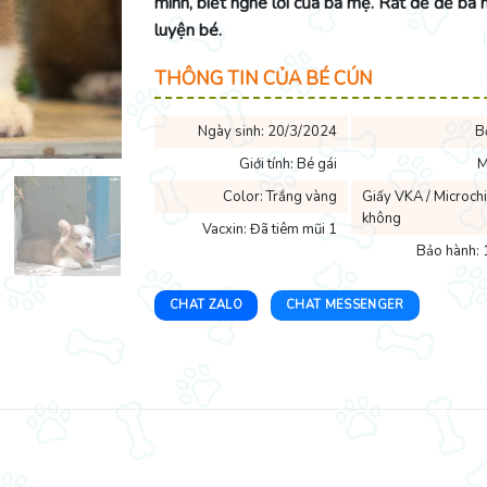
minh, biết nghe lời của ba mẹ. Rất dễ để ba
luyện bé.
THÔNG TIN CỦA BÉ CÚN
Ngày sinh: 20/3/2024
B
Giới tính: Bé gái
M
Color: Trắng vàng
Giấy VKA / Microchi
không
Vacxin: Đã tiêm mũi 1
Bảo hành: 
CHAT ZALO
CHAT MESSENGER