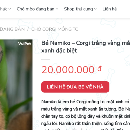
thức
Chó mèo đang bán
Shop thú cưng
Liên hệ
 ĐANG BÁN
/
CHÓ CORGI MÔNG TO
Bé Namiko – Corgi trắng vàng mắ
xanh đặc biệt
20.000.000
₫
LIÊN HỆ ĐƯA BÉ VỀ NHÀ
Namiko là em bé Corgi mông to, mặt xinh có
màu trắng vàng và mắt xanh ấn tượng. Bé N
chân tay to, có bộ lông dày và khuôn mặt xin
ngầu lòi. Namiko rất thân thiện, sống tình cả