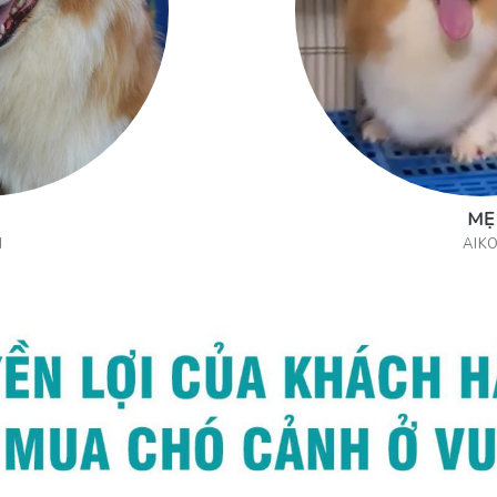
MẸ
I
AIK