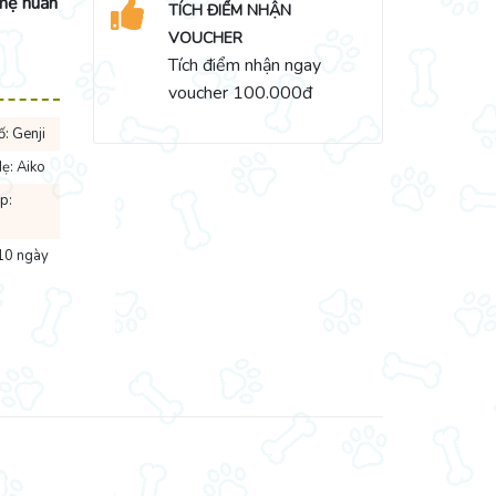
 mẹ huấn
TÍCH ĐIỂM NHẬN
VOUCHER
Tích điểm nhận ngay
voucher 100.000đ
ố: Genji
ẹ: Aiko
p:
10 ngày