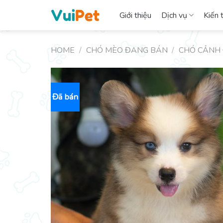
Skip
Giới thiệu
Dịch vụ
Kiến 
to
content
HOME
/
CHÓ MÈO ĐANG BÁN
/
CHÓ CẢNH
Đã bán