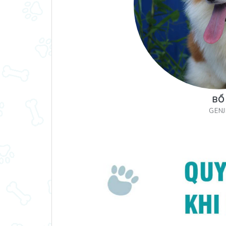
BỐ
GENJ